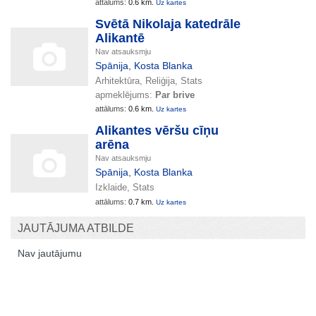
attālums:
0.6 km.
Uz kartes
Svētā Nikolaja katedrāle
Alikantē
Nav atsauksmju
Spānija
,
Kosta Blanka
Arhitektūra, Reliģija, Stats
apmeklējums:
Par brive
attālums:
0.6 km.
Uz kartes
Alikantes vēršu cīņu
arēna
Nav atsauksmju
Spānija
,
Kosta Blanka
Izklaide, Stats
attālums:
0.7 km.
Uz kartes
JAUTĀJUMA ATBILDE
Nav jautājumu