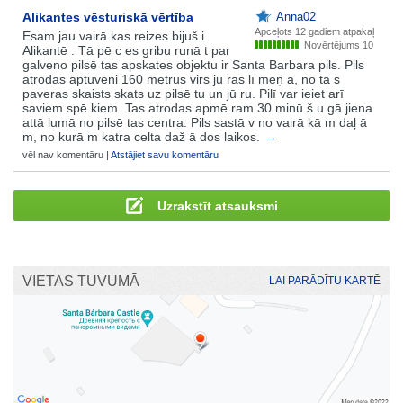
Alikantes vēsturiskā vērtība
Anna02
Apceļots
12 gadiem atpakaļ
Esam jau vairā kas reizes bijuš i
Novērtējums 10
Alikantē . Tā pē c es gribu runā t par
galveno pilsē tas apskates objektu ir Santa Barbara pils. Pils
atrodas aptuveni 160 metrus virs jū ras lī meņ a, no tā s
paveras skaists skats uz pilsē tu un jū ru. Pilī var ieiet arī
saviem spē kiem. Tas atrodas apmē ram 30 minū š u gā jiena
attā lumā no pilsē tas centra. Pils sastā v no vairā kā m daļ ā
m, no kurā m katra celta daž ā dos laikos.
→
vēl nav komentāru |
Atstājiet savu komentāru
Uzrakstīt atsauksmi
VIETAS TUVUMĀ
LAI PARĀDĪTU KARTĒ