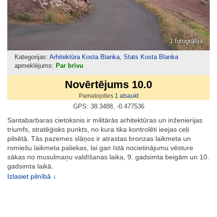
1 fotogrāfija
Kategorijas:
Arhitektūra Kosta Blanka
,
Stats Kosta Blanka
apmeklējums:
Par brīvu
Novērtējums 10.0
Pamatojoties
1
atsaukt
GPS: 38.3488, -0.477536
Santabarbaras cietoksnis ir militārās arhitektūras un inženierijas
triumfs, stratēģisks punkts, no kura tika kontrolēti ieejas ceļi
pilsētā. Tās pazemes slāņos ir atrastas bronzas laikmeta un
romiešu laikmeta paliekas, lai gan īstā nocietinājumu vēsture
sākas no musulmaņu valdīšanas laika, 9. gadsimta beigām un 10.
gadsimta laikā.
Izlasiet pilnībā ↓