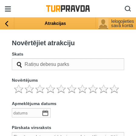
Ielogojieties
Atrakcijas
savā kontā
Novērtējiet atrakciju
Skats
Novērtējums
Apmeklējuma datums
Pārskata virsraksts