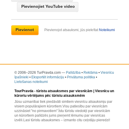
Pievienojiet YouTube video
Pievienojot atsauksmi, jūs piekrītat
Noteikumi
© 2006–2026 TurPravda.com
—
Palīdzība
•
Reklāma
•
Viesnīcu
īpašnieki
•
Eksportēt informāciju
•
Privātuma politika
•
Lietošanas noteikumi
TourPravda -
tūristu atsauksmes par viesnīcām
| Viesnīcu un
kūrortu vērtējums pēc tūristu atsauksmēm
Jūsu uzmanībai tiek piedāvāti simtiem viesnīcu atsauksmju par
visiem populārajiem kūrortiem.Visu patiesību par viesnīcām
uzzināsiet "no pirmavotiem".Īstu tūristu viedokļi par viesnīcām
un kūrortiem palīdzēs jums pieņemt lēmumu par viesnīcas
izvēli.Lasi tūristu atsauksmes – izmanto citu ceļotāju pieredzi!