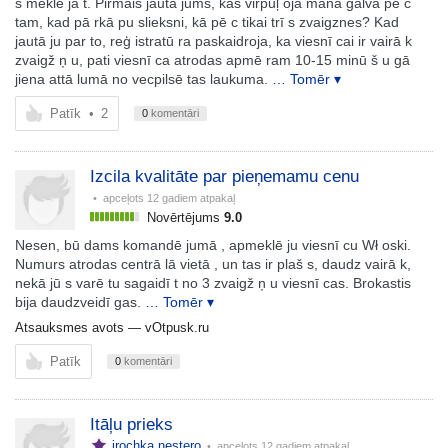
s meklē jā t. Pirmais jautā jums, kas virpuļ oja manā galvā pē c
tam, kad pā rkā pu slieksni, kā pē c tikai trī s zvaigznes? Kad
jautā ju par to, reģ istratū ra paskaidroja, ka viesnī cai ir vairā k
zvaigž ņ u, pati viesnī ca atrodas apmē ram 10-15 minū š u gā
jiena attā lumā no vecpilsē tas laukuma.
… Tomēr ▾
Patīk
•
2
0
komentāri
Izcila kvalitāte par pieņemamu cenu
• apceļots
12 gadiem atpakaļ
Novērtējums
9.0
Nesen, bū dams komandē jumā , apmeklē ju viesnī cu Wł oski.
Numurs atrodas centrā lā vietā , un tas ir plaš s, daudz vairā k,
nekā jū s varē tu sagaidī t no 3 zvaigž ņ u viesnī cas. Brokastis
bija daudzveidī gas.
… Tomēr ▾
Atsauksmes avots —
vOtpusk.ru
Patīk
0
komentāri
Itāļu prieks
irochka.nestero
• apceļots
12 gadiem atpakaļ