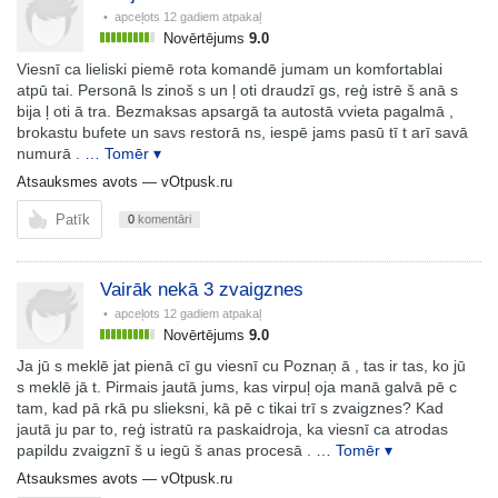
• apceļots
12 gadiem atpakaļ
Novērtējums
9.0
Viesnī ca lieliski piemē rota komandē jumam un komfortablai
atpū tai. Personā ls zinoš s un ļ oti draudzī gs, reģ istrē š anā s
bija ļ oti ā tra. Bezmaksas apsargā ta autostā vvieta pagalmā ,
brokastu bufete un savs restorā ns, iespē jams pasū tī t arī savā
numurā .
… Tomēr ▾
Atsauksmes avots —
vOtpusk.ru
Patīk
0
komentāri
Vairāk nekā 3 zvaigznes
• apceļots
12 gadiem atpakaļ
Novērtējums
9.0
Ja jū s meklē jat pienā cī gu viesnī cu Poznaņ ā , tas ir tas, ko jū
s meklē jā t. Pirmais jautā jums, kas virpuļ oja manā galvā pē c
tam, kad pā rkā pu slieksni, kā pē c tikai trī s zvaigznes? Kad
jautā ju par to, reģ istratū ra paskaidroja, ka viesnī ca atrodas
papildu zvaigznī š u iegū š anas procesā .
… Tomēr ▾
Atsauksmes avots —
vOtpusk.ru