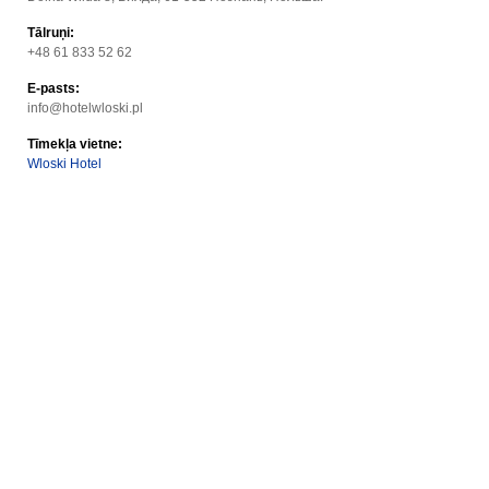
Tālruņi:
+48 61 833 52 62
E-pasts:
info@hotelwloski.pl
Tīmekļa vietne:
Wloski Hotel