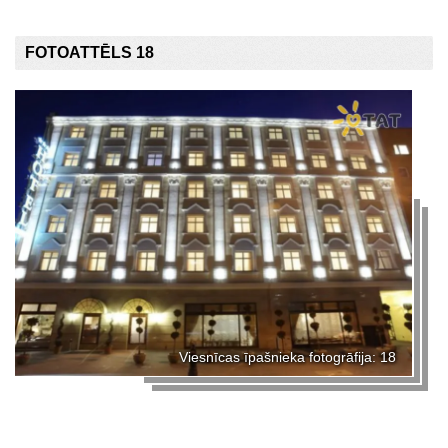
FOTOATTĒLS 18
Viesnīcas īpašnieka fotogrāfija: 18