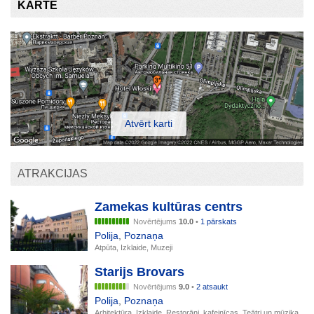
KARTE
Atvērt karti
ATRAKCIJAS
Zamekas kultūras centrs
Novērtējums
10.0
•
1 pārskats
Polija
,
Poznaņa
Atpūta, Izklaide, Muzeji
Starijs Brovars
Novērtējums
9.0
•
2 atsaukt
Polija
,
Poznaņa
Arhitektūra, Izklaide, Restorāni, kafejnīcas, Teātri un mūzika,