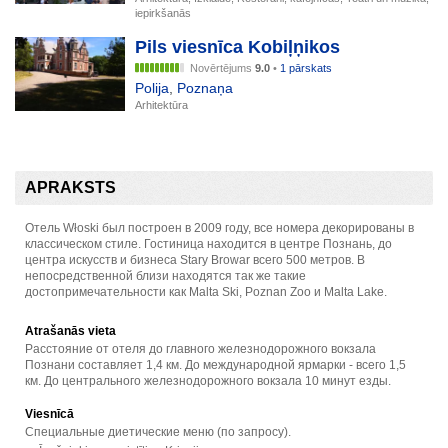
iepirkšanās
Pils viesnīca Kobiļņikos
Novērtējums
9.0
•
1 pārskats
Polija
,
Poznaņa
Arhitektūra
APRAKSTS
Отель Włoski был построен в 2009 году, все номера декорированы в
классическом стиле. Гостиница находится в центре Познань, до
центра искусств и бизнеса Stary Browar всего 500 метров. В
непосредственной близи находятся так же такие
достопримечательности как Malta Ski, Poznan Zoo и Malta Lake.
Atrašanās vieta
Расстояние от отеля до главного железнодорожного вокзала
Познани составляет 1,4 км. До международной ярмарки - всего 1,5
км. До центрального железнодорожного вокзала 10 минут езды.
Viesnīcā
Специальные диетические меню (по запросу).