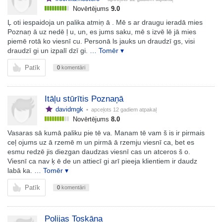
Novērtējums
9.0
Ļ oti iespaidoja un palika atmiņ ā . Mē s ar draugu ieradā mies
Poznaņ ā uz nedē ļ u, un, es jums saku, mē s izvē lē jā mies
piemē rotā ko viesnī cu. Personā ls jauks un draudzī gs, visi
draudzī gi un izpalī dzī gi.
… Tomēr ▾
Patīk
0
komentāri
Itāļu stūrītis Poznaņā
davidmgk
• apceļots
12 gadiem atpakaļ
Novērtējums
8.0
Vasaras sā kumā paliku pie tē va. Manam tē vam š is ir pirmais
ceļ ojums uz ā rzemē m un pirmā ā rzemju viesnī ca, bet es
esmu redzē jis diezgan daudzas viesnī cas un atceros š o.
Viesnī ca nav ķ ē de un attiecī gi arī pieeja klientiem ir daudz
labā ka.
… Tomēr ▾
Patīk
0
komentāri
Polijas Toskāna