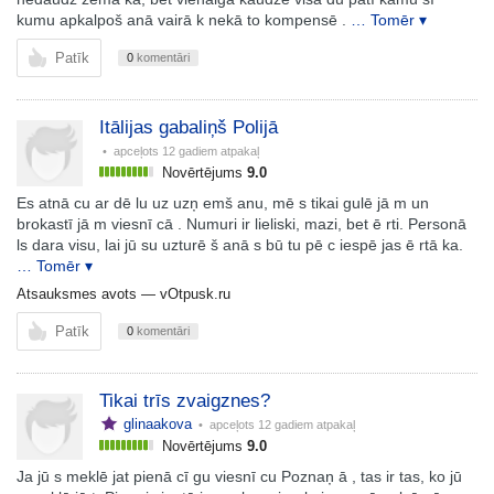
kumu apkalpoš anā vairā k nekā to kompensē .
… Tomēr ▾
Patīk
0
komentāri
Itālijas gabaliņš Polijā
• apceļots
12 gadiem atpakaļ
Novērtējums
9.0
Es atnā cu ar dē lu uz uzņ emš anu, mē s tikai gulē jā m un
brokastī jā m viesnī cā . Numuri ir lieliski, mazi, bet ē rti. Personā
ls dara visu, lai jū su uzturē š anā s bū tu pē c iespē jas ē rtā ka.
… Tomēr ▾
Atsauksmes avots —
vOtpusk.ru
Patīk
0
komentāri
Tikai trīs zvaigznes?
glinaakova
• apceļots
12 gadiem atpakaļ
Novērtējums
9.0
Ja jū s meklē jat pienā cī gu viesnī cu Poznaņ ā , tas ir tas, ko jū