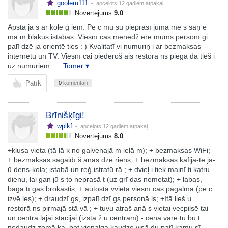
goolem111
• apceļots
12 gadiem atpakaļ
Novērtējums
9.0
Apstā jā s ar kolē ģ iem. Pē c mū su pieprasī juma mē s saņ ē
mā m blakus istabas. Viesnī cas menedž ere mums personī gi
palī dzē ja orientē ties : ) Kvalitatī vi numuriņ i ar bezmaksas
internetu un TV. Viesnī cai piederoš ais restorā ns piegā dā tieš i
uz numuriem.
… Tomēr ▾
Patīk
0
komentāri
Brīnišķīgi!
wplkf
• apceļots
12 gadiem atpakaļ
Novērtējums
8.0
+klusa vieta (tā lā k no galvenajā m ielā m); + bezmaksas WiFi;
+ bezmaksas sagaidī š anas dzē riens; + bezmaksas kafija-tē ja-
ū dens-kola; istabā un reģ istratū rā ; + dvieļ i tiek mainī ti katru
dienu, lai gan jū s to neprasā t (uz grī das nemetat); + labas,
bagā tī gas brokastis; + autostā vvieta viesnī cas pagalmā (pē c
izvē les); + draudzī gs, izpalī dzī gs personā ls; +Itā lieš u
restorā ns pirmajā stā vā ; + tuvu atraš anā s vietai vecpilsē tai
un centrā lajai stacijai (izstā ž u centram) - cena varē tu bū t
nedaudz zemā ka, bet vienalga kaudze visā du patī kamu sī