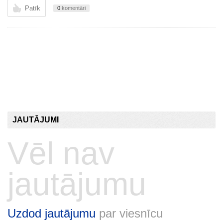
Patīk
0
komentāri
JAUTĀJUMI
Vēl nav
jautājumu
Uzdod jautājumu
par viesnīcu