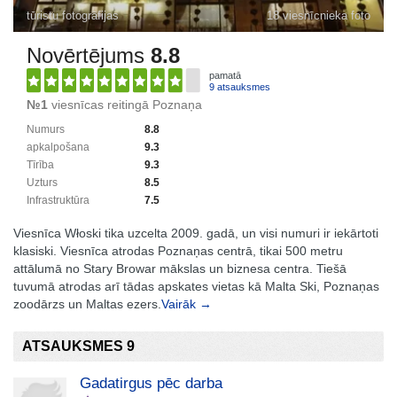
tūristu fotogrāfijas
18 viesnīcnieka foto
Novērtējums
8.8
pamatā
9 atsauksmes
№1
viesnīcas reitingā Poznaņa
Numurs
8.8
apkalpošana
9.3
Tīrība
9.3
Uzturs
8.5
Infrastruktūra
7.5
Viesnīca Włoski tika uzcelta 2009. gadā, un visi numuri ir iekārtoti
klasiski. Viesnīca atrodas Poznaņas centrā, tikai 500 metru
attālumā no Stary Browar mākslas un biznesa centra. Tiešā
tuvumā atrodas arī tādas apskates vietas kā Malta Ski, Poznaņas
zoodārzs un Maltas ezers.
Vairāk →
ATSAUKSMES 9
Gadatirgus pēc darba