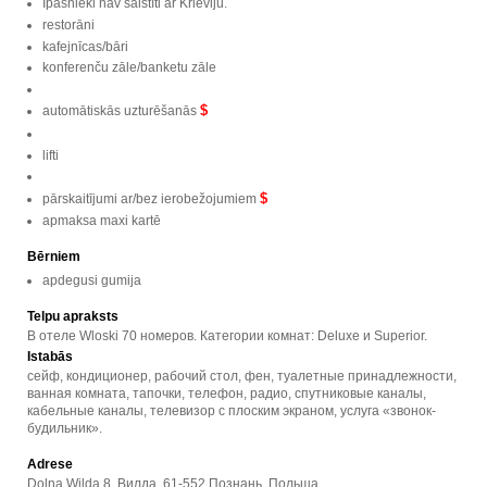
Īpašnieki nav saistīti ar Krieviju.
restorāni
kafejnīcas/bāri
konferenču zāle/banketu zāle
$
automātiskās uzturēšanās
lifti
$
pārskaitījumi ar/bez ierobežojumiem
apmaksa maxi kartē
Bērniem
apdegusi gumija
Telpu apraksts
В отеле Wloski 70 номеров. Категории комнат: Deluxe и Superior.
Istabās
сейф, кондиционер, рабочий стол, фен, туалетные принадлежности,
ванная комната, тапочки, телефон, радио, спутниковые каналы,
кабельные каналы, телевизор с плоским экраном, услуга «звонок-
будильник».
Adrese
Dolna Wilda 8, Вилда, 61-552 Познань, Польша.