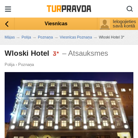
Ielogojieties
Viesnīcas
savā kontā
→
→
→
→
Mājas
Polija
Poznaņa
Viesnīcas Poznaņa
Wloski Hotel 3*
Wloski Hotel
– Atsauksmes
Polija
›
Poznaņa