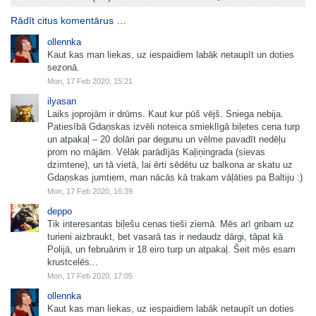
Rādīt citus komentārus …
ollennka
Kaut kas man liekas, uz iespaidiem labāk netaupīt un doties
sezonā.
Mon, 17 Feb 2020, 15:21
ilyasan
Laiks joprojām ir drūms. Kaut kur pūš vējš. Sniega nebija.
Patiesībā Gdaņskas izvēli noteica smieklīgā biļetes cena turp
un atpakaļ – 20 dolāri par degunu un vēlme pavadīt nedēļu
prom no mājām. Vēlāk parādījās Kaļiņingrada (sievas
dzimtene), un tā vietā, lai ērti sēdētu uz balkona ar skatu uz
Gdaņskas jumtiem, man nācās kā trakam vāļāties pa Baltiju :)
Mon, 17 Feb 2020, 16:39
deppo
Tik interesantas biļešu cenas tieši ziemā. Mēs arī gribam uz
turieni aizbraukt, bet vasarā tas ir nedaudz dārgi, tāpat kā
Polijā, un februārim ir 18 eiro turp un atpakaļ. Šeit mēs esam
krustcelēs...
Mon, 17 Feb 2020, 17:05
ollennka
Kaut kas man liekas, uz iespaidiem labāk netaupīt un doties