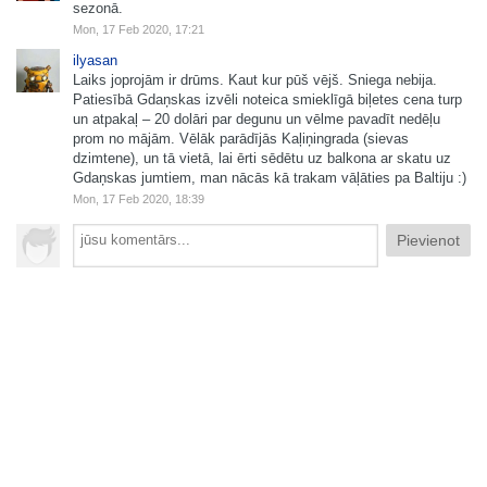
sezonā.
Mon, 17 Feb 2020, 17:21
ilyasan
Laiks joprojām ir drūms. Kaut kur pūš vējš. Sniega nebija.
Patiesībā Gdaņskas izvēli noteica smieklīgā biļetes cena turp
un atpakaļ – 20 dolāri par degunu un vēlme pavadīt nedēļu
prom no mājām. Vēlāk parādījās Kaļiņingrada (sievas
dzimtene), un tā vietā, lai ērti sēdētu uz balkona ar skatu uz
Gdaņskas jumtiem, man nācās kā trakam vāļāties pa Baltiju :)
Mon, 17 Feb 2020, 18:39