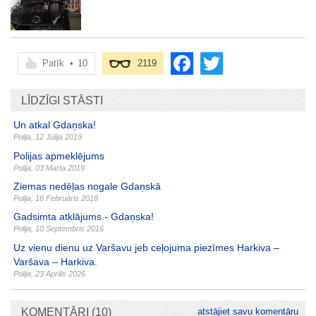
Patīk
•
10
2119
LĪDZĪGI STĀSTI
Un atkal Gdaņska!
Polija
,
12 Jūlija 2019
Polijas apmeklējums
Polija
,
03 Marta 2019
Ziemas nedēļas nogale Gdaņskā
Polija
,
16 Februāris 2018
Gadsimta atklājums - Gdaņska!
Polija
,
10 Septembris 2016
Uz vienu dienu uz Varšavu jeb ceļojuma piezīmes Harkiva –
Varšava – Harkiva.
Polija
,
23 Aprilis 2026
KOMENTĀRI (10)
atstājiet savu komentāru