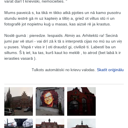
varat darī t krieviski, nemocieties. "
Mums paveicā s, ka tikā m tikko atkā pjoties un nā kamo pusotru
stundu iestrē gā m uz kapteiņ a tiltiņ a, griež ot viltus stū ri un
fotografē jot nopietnu kuģ u masas, kas aizsē rē ja krastus.
Noslē gumā : pieredze. Iespaids. Atmiņ as. Arhitektū ra! Secinā
jumi par vē sturi - vai drī zā k tā s interpretā cijas no mū su un viņ
u puses. Vispā r viss ir ļ oti draudzī gi, civilizē ti. Labestī ba un
siltums. Š ķ iet, ka tas, kurš kaut ko meklē , to atrod (bet labā k ir
ierasties vasarā ).
Skatīt oriģinālu
Tulkots automātiski no krievu valodas.