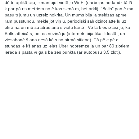
dē to aplikā ciju, izmantojot vietē jo Wi-Fi (darbojas nedaudz tā lā
k par pā ris metriem no ē kas sienā m, bet arkli). "Bolts" paņ ē ma
pasū tī jumu un uzreiz nokrita. Un mums bija jā steidzas apmē
ram pusstundu, meklē jot viņ u, periodiski salī dzinot attē lu uz
ekrā na un mū su atraš anā s vietu kartē . Vē lā k es izlasī ju, ka
Bolts atteicā s, bet es nezinā ju (internets bija tikai lidostā , un
viesabonē š ana nesā kā s no pirmā sitiena). Tā pē c pē c
stundas lē kš anas uz ielas Uber nobremzē ja un par 80 zlotiem
ieradā s pastā vī gā s bā zes punktā (ar autobusu 3.5 zloti).