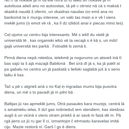
No rī ta nokavē jā m biļ etē norā dī to laiku un nokavē jā m
autobusa atieš anu no autoostas, tā pē c otrreiz nā cā s maksā t
skaidrā naudā š oferim, un skaidras naudas izņ emš ana no
bankomā ta ir murgu interese, un valū tas maiņ a ir vē l viens
meklē jums (ņ emot vē rā , ka lī dz izlidoš anai ir piecas minū tes).
Ceļ ojums uz centru bija interesants. Mē s ieklī du vietē jā
universitā tē , kas organiski iebū vē ta vecajā s ē kā s, un milzī
gajā universitā tes parkā . Fotoattē ls zemā k.
Pirmā diena nepā rsteidza, ietekmē ja nogurums un atsveš inā tī
bas sajū ta š ajā mazajā Babilonā . Bet izrā dī jā s, ka jā paklī st
pa gabalu no centra un jā paskatā s lieliski saglabā juš ā s seno
laiku ē kas.
Tač u pē c atgrieš anā s no Kaļ iņ ingradas mums bija pusotra
diena, un mē s to pavadī jā m pilnī bā .
Baltijas jū ras apmeklē jums, Otrā pasaules kara muzejs, centrā lā
s amatnieku ielas, lī dzī gas nobrieduš iem stendiem, kas steidzas
augš ā un vicinā s viens otram priekš ā ar savā m fasā dē m. Pā
rgā jiens uz jū ru gar lī ci, izmantojot č etrmastu karavelas imitā
ciju. Mazie restorā ni. Garš ī gs ē diens.