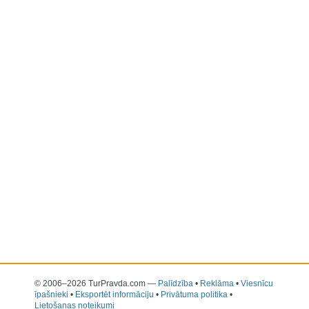
© 2006–2026 TurPravda.com
—
Palīdzība
•
Reklāma
•
Viesnīcu
īpašnieki
•
Eksportēt informāciju
•
Privātuma politika
•
Lietošanas noteikumi