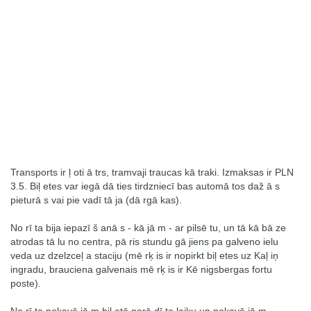
Transports ir ļ oti ā trs, tramvaji traucas kā traki. Izmaksas ir PLN
3.5. Biļ etes var iegā dā ties tirdzniecī bas automā tos daž ā s
pieturā s vai pie vadī tā ja (dā rgā kas).
No rī ta bija iepazī š anā s - kā jā m - ar pilsē tu, un tā kā bā ze
atrodas tā lu no centra, pā ris stundu gā jiens pa galveno ielu
veda uz dzelzceļ a staciju (mē rķ is ir nopirkt biļ etes uz Kaļ iņ
ingradu, brauciena galvenais mē rķ is ir Kē nigsbergas fortu
poste).