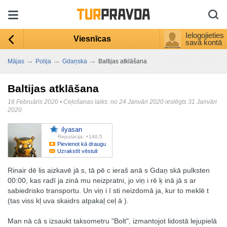
Ielogojieties
Viesnīcas
savā kontā
→
→
→
Mājas
Polija
Gdaņska
Baltijas atklāšana
Baltijas atklāšana
16 Februāris 2020
•
Ceļošanas laiks: no 24 Janvāri 2020 ieslēgts 31 Janvāri
2020
ilyasan
Reputācija: +140.5
Pievienot kā draugu
Uzrakstīt vēstuli
Rinair dē lis aizkavē jā s, tā pē c ieraš anā s Gdaņ skā pulksten
00:00, kas radī ja zinā mu neizpratni, jo viņ i rē ķ inā jā s ar
sabiedrisko transportu. Un viņ i ī sti neizdomā ja, kur to meklē t
(tas viss kļ uva skaidrs atpakaļ ceļ ā ).
Man nā cā s izsaukt taksometru "Bolt", izmantojot lidostā lejupielā