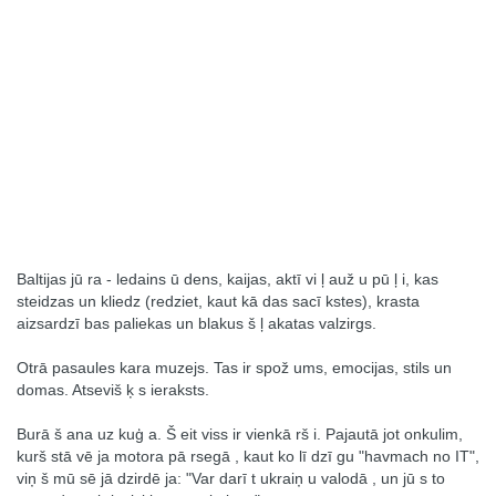
Baltijas jū ra - ledains ū dens, kaijas, aktī vi ļ auž u pū ļ i, kas
steidzas un kliedz (redziet, kaut kā das sacī kstes), krasta
aizsardzī bas paliekas un blakus š ļ akatas valzirgs.
Otrā pasaules kara muzejs. Tas ir spož ums, emocijas, stils un
domas. Atseviš ķ s ieraksts.
Burā š ana uz kuģ a. Š eit viss ir vienkā rš i. Pajautā jot onkulim,
kurš stā vē ja motora pā rsegā , kaut ko lī dzī gu "havmach no IT",
viņ š mū sē jā dzirdē ja: "Var darī t ukraiņ u valodā , un jū s to