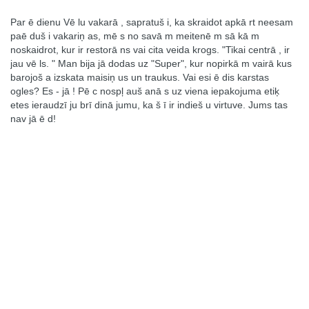
Par ē dienu Vē lu vakarā , sapratuš i, ka skraidot apkā rt neesam
paē duš i vakariņ as, mē s no savā m meitenē m sā kā m
noskaidrot, kur ir restorā ns vai cita veida krogs. "Tikai centrā , ir
jau vē ls. " Man bija jā dodas uz "Super", kur nopirkā m vairā kus
barojoš a izskata maisiņ us un traukus. Vai esi ē dis karstas
ogles? Es - jā ! Pē c nospļ auš anā s uz viena iepakojuma etiķ
etes ieraudzī ju brī dinā jumu, ka š ī ir indieš u virtuve. Jums tas
nav jā ē d!