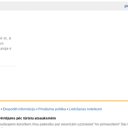
pi
 ē st, ā
 vo
rsija ir
•
Eksportēt informāciju
•
Privātuma politika
•
Lietošanas noteikumi
 vērtējums pēc tūristu atsauksmēm
ulārajiem kūrortiem.Visu patiesību par viesnīcām uzzināsiet "no pirmavotiem".Īstu