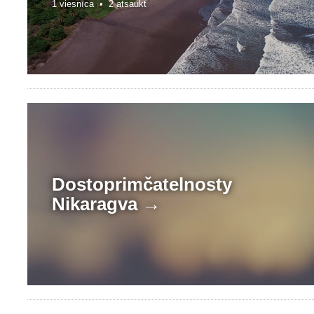
1 viesnīca •
2 atsaukt
Dostoprim
čat
elnos
ty
Nikaragva →