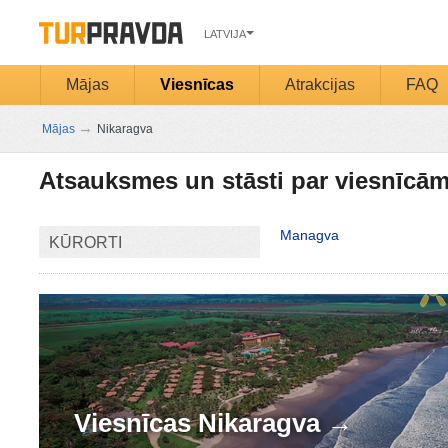
LATVIJA
Mājas
Viesnīcas
Atrakcijas
FAQ
→
Mājas
Nikaragva
Atsauksmes un stāsti par viesnīcā
Managva
KŪRORTI
Viesnīcas
Nikaragva →