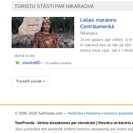
TŪRISTU STĀSTI PAR NIKARAGVA
Lielais maratons
Centrālamerikā
Nikaragva
Ja esi gatavs agri celties, ā tri
tri sakravā ties un labi pā rdzī
stresa situā cijas, tad š ī eksku
domā ta tev.
slavikoMD
•
15 gadiem atpakaļ
Parādīt vairāk »
© 2006–2026 TurPravda.com
—
Palīdzība
•
Reklāma
•
Viesnīcu īpašnieki
TourPravda -
tūristu atsauksmes par viesnīcām
| Viesnīcu un kūrortu
Jūsu uzmanībai tiek piedāvāti simtiem viesnīcu atsauksmju par visiem pop