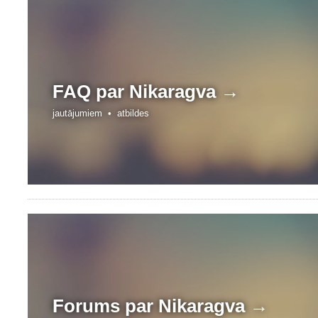
FAQ par
Nikaragva →
jautājumiem •
atbildes
Forums par
Nikaragva →