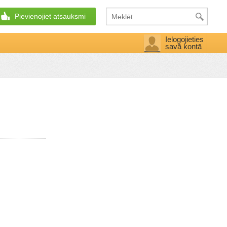
Pievienojiet atsauksmi
Ielogojieties
savā kontā