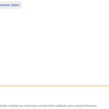
evienot stāstu
 tūristu viedokļi par viesnīcām un kūrortiem palīdzēs jums pieņemt lēmumu