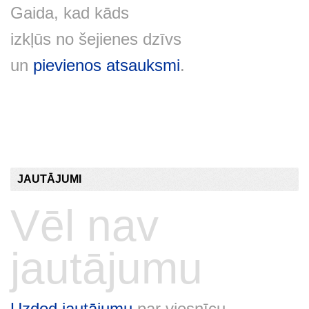
Gaida, kad kāds
izkļūs no šejienes dzīvs
un
pievienos atsauksmi
.
JAUTĀJUMI
Vēl nav
jautājumu
Uzdod jautājumu
par viesnīcu