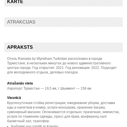
KARTE
Atvērt karti
ATRAKCIJAS
APRAKSTS
Отель Ramada by Wyndham Turkistan расположен в городе
Туркестане, в нескольких минутах до нового административного
центра города. Год открытия: 2021. Год реновации: 2022. Подходит
для молодежного отдыха, деловых поездок.
Atrašanās vieta
Аэропорт Туркестан — 19,5 км, г. Шымкент — 156 км.
Viesnīcā
Круглосуточная стойка регистрации, ежедневная уборка, доставка
еды и напитков в номер, услуги консьержа, хранение багажа,
сувенирный магазин. Оплачивается отдельно: прачечная, химчистка,
услуги по глажению одежды, пресс для брюк, конференц-зал/
банкетный зал, трансфер.
Īpašnieki nav saistīti ar Krieviju.