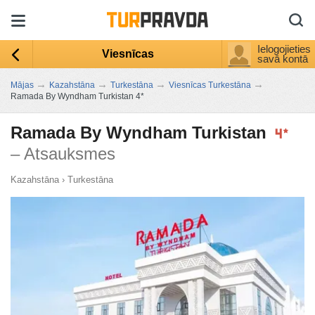
Ielogojieties
Viesnīcas
savā kontā
→
→
→
→
Mājas
Kazahstāna
Turkestāna
Viesnīcas Turkestāna
Ramada By Wyndham Turkistan 4*
Ramada By Wyndham Turkistan
– Atsauksmes
Kazahstāna
›
Turkestāna