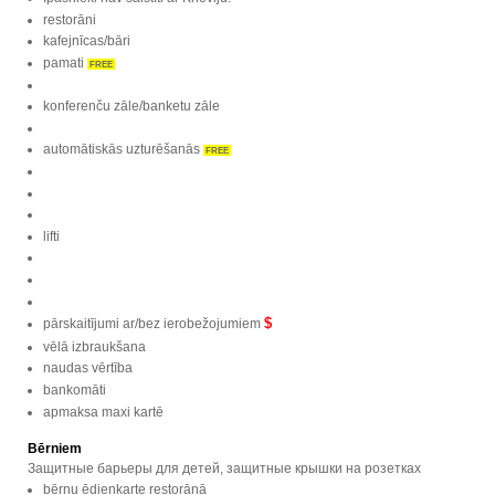
restorāni
kafejnīcas/bāri
pamati
FREE
konferenču zāle/banketu zāle
automātiskās uzturēšanās
FREE
lifti
$
pārskaitījumi ar/bez ierobežojumiem
vēlā izbraukšana
naudas vērtība
bankomāti
apmaksa maxi kartē
Bērniem
Защитные барьеры для детей, защитные крышки на розетках
bērnu ēdienkarte restorānā