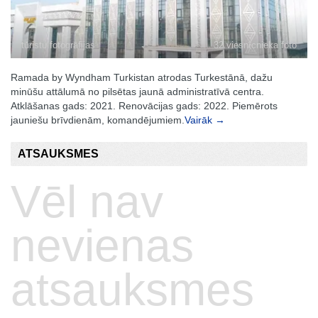
tūristu fotogrāfijas
32 viesnīcnieka foto
Ramada by Wyndham Turkistan atrodas Turkestānā, dažu
minūšu attālumā no pilsētas jaunā administratīvā centra.
Atklāšanas gads: 2021. Renovācijas gads: 2022. Piemērots
jauniešu brīvdienām, komandējumiem.
Vairāk →
ATSAUKSMES
Vēl nav
nevienas
atsauksmes