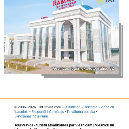
Viesnīcas īpašnieka fotogrāfija: 32
© 2006–2026 TurPravda.com
—
Palīdzība
•
Reklāma
•
Viesnīcu
īpašnieki
•
Eksportēt informāciju
•
Privātuma politika
•
Lietošanas noteikumi
TourPravda -
tūristu atsauksmes par viesnīcām
| Viesnīcu un