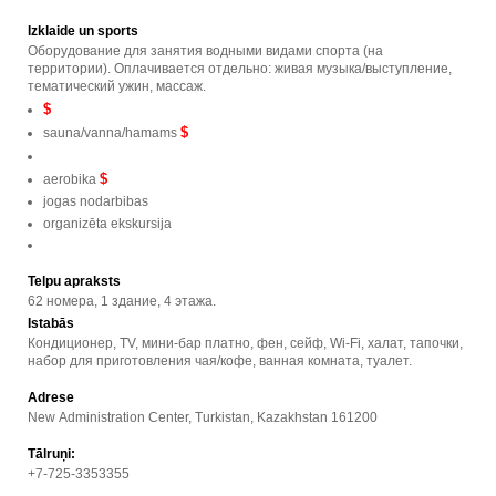
Izklaide un sports
Оборудование для занятия водными видами спорта (на
территории). Оплачивается отдельно: живая музыка/выступление,
тематический ужин, массаж.
$
$
sauna/vanna/hamams
$
aerobika
jogas nodarbibas
organizēta ekskursija
Telpu apraksts
62 номера, 1 здание, 4 этажа.
Istabās
Кондиционер, TV, мини-бар платно, фен, сейф, Wi-Fi, халат, тапочки,
набор для приготовления чая/кофе, ванная комната, туалет.
Adrese
New Administration Center, Turkistan, Kazakhstan 161200
Tālruņi:
+7-725-3353355