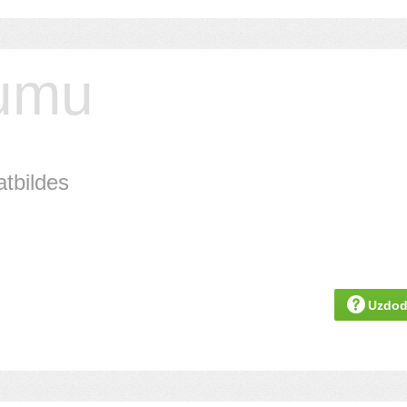
jumu
atbildes
Uzdod