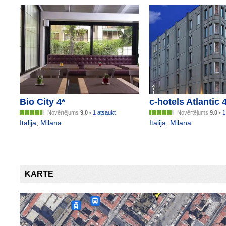
Bio City 4*
c-hotels Atlantic 
Novērtējums
9.0
•
1 atsaukt
Novērtējums
9.0
•
1
Itālija
,
Milāna
Itālija
,
Milāna
KARTE