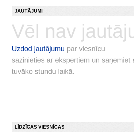
JAUTĀJUMI
Vēl nav jautā
Uzdod jautājumu
par viesnīcu
sazinieties ar ekspertiem un saņemiet 
tuvāko stundu laikā.
LĪDZĪGAS VIESNĪCAS