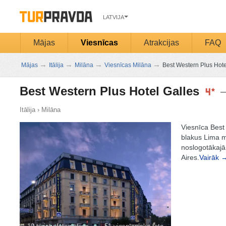
LATVIJA
Mājas
Viesnīcas
Atrakcijas
FAQ
→
→
→
→
Mājas
Itālija
Milāna
Viesnīcas Milāna
Best Western Plus Hote
Best Western Plus Hotel Galles
Itālija
›
Milāna
Viesnīca Best
blakus Lima me
noslogotākajā
Aires.
Vairāk 