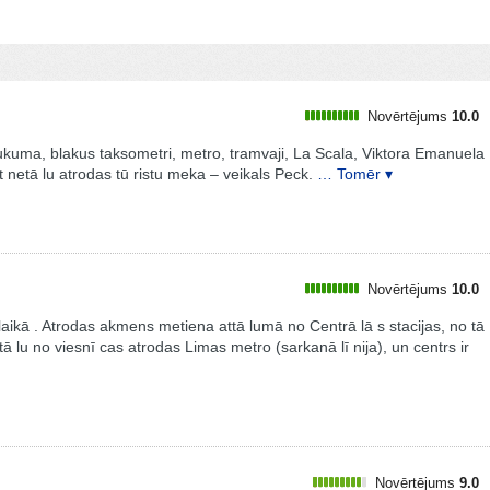
Novērtējums
10.0
ukuma, blakus taksometri, metro, tramvaji, La Scala, Viktora Emanuela
pat netā lu atrodas tū ristu meka – veikals Peck.
… Tomēr ▾
Novērtējums
10.0
res laikā . Atrodas akmens metiena attā lumā no Centrā lā s stacijas, no tā
tā lu no viesnī cas atrodas Limas metro (sarkanā lī nija), un centrs ir
Novērtējums
9.0