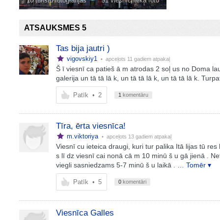
10 tūristu fotogrāfijas
51 viesnīcnieka foto
ATSAUKSMES 5
Tas bija jautri )
vigovskiy1
• apceļots
11 gadiem atpakaļ
Š ī viesnī ca patieš ā m atrodas 2 soļ us no Doma la
galerija un tā tā lā k, un tā tā lā k, un tā tā lā k. Tur
Patīk
•
2
1
komentāru
Tīra, ērta viesnīca!
m.viktoriya
• apceļots
13 gadiem atpakaļ
Viesnī cu ieteica draugi, kuri tur palika Itā lijas tū 
s lī dz viesnī cai nonā cā m 10 minū š u gā jienā . Ne
viegli sasniedzams 5-7 minū š u laikā .
… Tomēr ▾
Patīk
•
5
0
komentāri
Viesnīca Galles