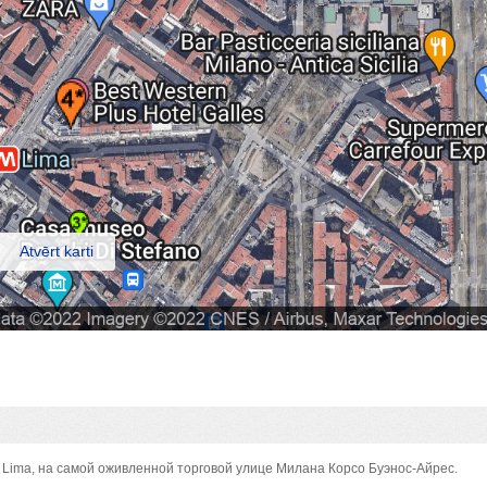
Atvērt karti
о Lima, на самой оживленной торговой улице Милана Корсо Буэнос-Айрес.