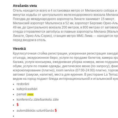
Atrašanās vieta
Отель находится всего в 4 остановках метро от Миланского собора и 
минутах ходьбы от центрального железнодорожного вокзала Милана
Поездка до международного аэропорта Линате занимает 15 минут.
Миланский аэропорт Мальпенса в 52 км, аэропорт Бергамо Орио-Аль
49 км, до Центрального вокзала 200 метров, в 800 метрах от автовокз
откуда отправляются автобусы в главные аэропорты Милана (Мальп
Линате, Орио-Аль-Серио), станция метро ММ1 Лима — находится п
перед входом в отель.
Viesnīcā
Круглосуточная стойка регистрации, ускоренная регистрация заезда/
отъезда, экскурсионное бюро, услуги по продаже билетов, камера х
багажа, услуги консьержа, ежедневная уборка номера, меню подушек,
обуви, услуги по глажке одежды, диетическое меню (по запросу), факс
ксерокопирование (платно), room service (07:00-24:00) платно, торго
автомат (закуски, напитки), места для курения. В ресторане La Terraz
видом на город подают блюда интернациональной и итальянской кух
restorāni
kafejnīcas/bāri
pamati
FREE
konferenču zāle/banketu zāle
$
$
automātiskās uzturēšanās