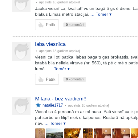
• apceļots
16 gadiem atpakaļ
Jauka viesnī ca, kvalitatī vs un bagā tī gs ē diens. L
blakus Limas metro stacijai.
… Tomēr ▾
Patīk
0
komentāri
laba viesnīca
• apceļots
18 gadiem atpakaļ
viesnī ca ļ oti patika. labas bagā tī gas brokastis. sva
istabā bija neliela virtuve (nr. 560), tā pē c mē s pat
lumā .
… Tomēr ▾
Patīk
0
komentāri
Milāna - bez vārdiem!!
natalie1717
• apceļots
18 gadiem atpakaļ
Viesnī ca 4 personā m ar mī nusu. Pati viesnī ca ir pat
pat serbu un filipī nieš u kalpones. Restorā nā apkal
nav.
… Tomēr ▾