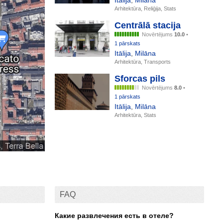
Itālija
,
Milāna
Arhitektūra, Reliģija, Stats
Centrālā stacija
Novērtējums
10.0
•
1 pārskats
Itālija
,
Milāna
Arhitektūra, Transports
Sforcas pils
Novērtējums
8.0
•
1 pārskats
Itālija
,
Milāna
Arhitektūra, Stats
FAQ
Какие развлечения есть в отеле?