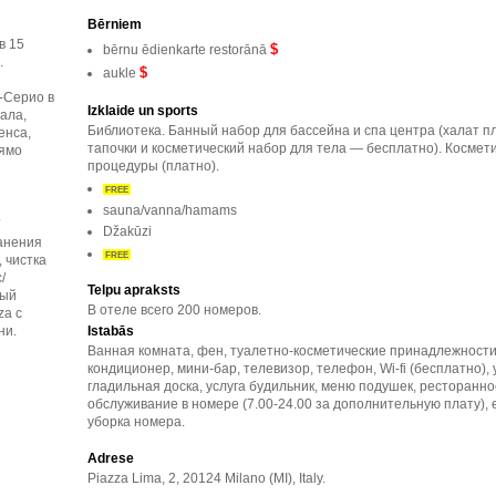
Bērniem
в 15
$
bērnu ēdienkarte restorānā
.
$
aukle
-Серио в
Izklaide un sports
ала,
Библиотека. Банный набор для бассейна и спа центра (халат п
енса,
тапочки и косметический набор для тела — бесплатно). Космети
рямо
процедуры (платно).
FREE
sauna/vanna/hamams
Džakūzi
ранения
FREE
 чистка
/
Telpu apraksts
вый
В отеле всего 200 номеров.
za с
Istabās
ни.
Ванная комната, фен, туалетно-косметические принадлежности
кондиционер, мини-бар, телевизор, телефон, Wi-fi (бесплатно), 
гладильная доска, услуга будильник, меню подушек, ресторанно
обслуживание в номере (7.00-24.00 за дополнительную плату),
уборка номера.
Adrese
Piazza Lima, 2, 20124 Milano (MI), Italy.