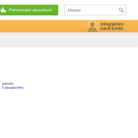
Pievienojiet atsauksmi
Ielogojieties
savā kontā
pamatā
5 atsauksmes