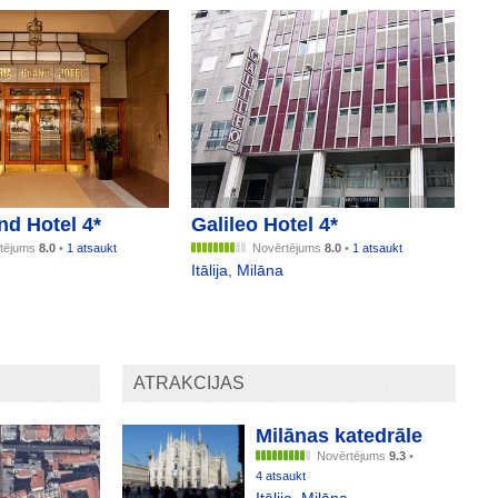
nd Hotel 4*
Galileo Hotel 4*
tējums
8.0
•
1 atsaukt
Novērtējums
8.0
•
1 atsaukt
Itālija
,
Milāna
ATRAKCIJAS
Milānas katedrāle
Novērtējums
9.3
•
4 atsaukt