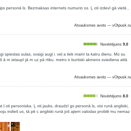
aips personā ls. Bezmaksas internets numuriņ os. Ļ oti izdevī gā vietā ,
Atsauksmes avots —
vOtpusk.ru
Novērtējums
9.0
igi spiestas sulas, svaigi augļ i. veļ a tiek mainī ta katru dienu. Mū su
ieš ā m ietaupī jā m uz pā rtiku. metro ir burtiski akmens sviediena attā
Atsauksmes avots —
vOtpusk.ru
Novērtējums
8.0
 ļ oti personiska. Ļ oti jauks, draudzī gs personā ls, visi runā angliski,
poju indieš us, tā pē c angliski runā još ajiem valodas problē mu nemaz