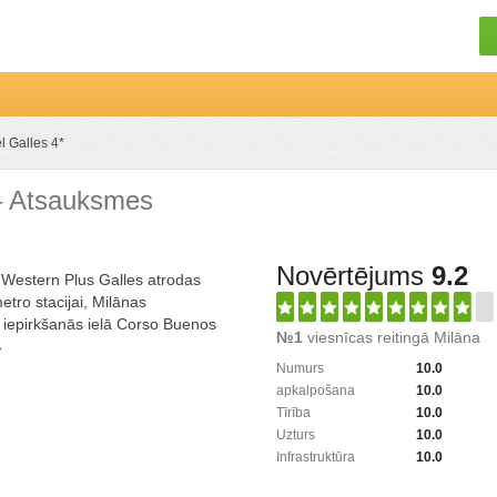
l Galles 4*
– Atsauksmes
Novērtējums
9.2
 Western Plus Galles atrodas
tro stacijai, Milānas
 iepirkšanās ielā Corso Buenos
№1
viesnīcas reitingā Milāna
→
Numurs
10.0
apkalpošana
10.0
Tīrība
10.0
Uzturs
10.0
Infrastruktūra
10.0