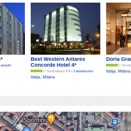
4*
Best Western Antares
Doria Gra
Concorde Hotel 4*
 atsaukt
Novēr
Itālija
,
Milāna
Novērtējums
7.7
•
3 atsauksmes
Itālija
,
Milāna