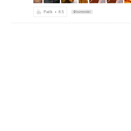
Patīk
•
8.5
0
komentāri