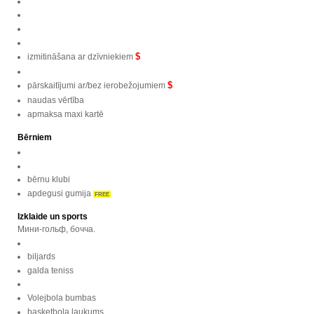
$
izmitināšana ar dzīvniekiem
$
pārskaitījumi ar/bez ierobežojumiem
naudas vērtība
apmaksa maxi kartē
Bērniem
bērnu klubi
apdegusi gumija
FREE
Izklaide un sports
Мини-гольф, бочча.
biljards
galda teniss
Volejbola bumbas
basketbola laukums