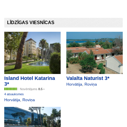
LĪDZĪGAS VIESNĪCAS
Island Hotel Katarina
Valalta Naturist 3*
3*
Horvātija
,
Roviņa
Novērtējums
8.5
•
4 atsauksmes
Horvātija
,
Roviņa