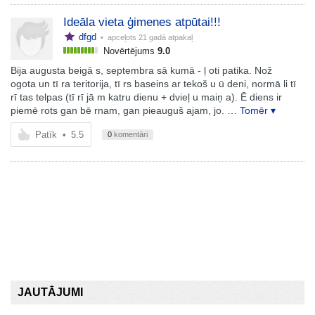
Ideāla vieta ģimenes atpūtai!!!
dfgd
• apceļots
21 gadā atpakaļ
Novērtējums
9.0
Bija augusta beigā s, septembra sā kumā - ļ oti patika. Nož
ogota un tī ra teritorija, tī rs baseins ar tekoš u ū deni, normā li tī
rī tas telpas (tī rī jā m katru dienu + dvieļ u maiņ a). Ē diens ir
piemē rots gan bē rnam, gan pieauguš ajam, jo.
… Tomēr ▾
Patīk
•
5.5
0
komentāri
JAUTĀJUMI