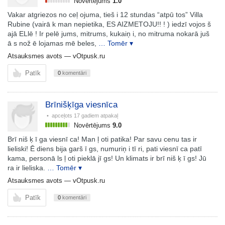
Novērtējums
1.0
Vakar atgriezos no ceļ ojuma, tieš i 12 stundas “atpū tos” Villa
Rubine (vairā k man nepietika, ES AIZMETOJU!! ! ) iedzī vojos š
ajā ELlē ! Ir pelē jums, mitrums, kukaiņ i, no mitruma nokarā juš
ā s nož ē lojamas mē beles,
… Tomēr ▾
Atsauksmes avots —
vOtpusk.ru
Patīk
0
komentāri
Brīnišķīga viesnīca
• apceļots
17 gadiem atpakaļ
Novērtējums
9.0
Brī niš ķ ī ga viesnī ca! Man ļ oti patika! Par savu cenu tas ir
lieliski! Ē diens bija garš ī gs, numuriņ i tī ri, pati viesnī ca patī
kama, personā ls ļ oti pieklā jī gs! Un klimats ir brī niš ķ ī gs! Jū
ra ir lieliska.
… Tomēr ▾
Atsauksmes avots —
vOtpusk.ru
Patīk
0
komentāri