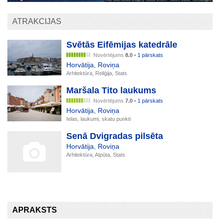
ATRAKCIJAS
Svētās Eifēmijas katedrāle
Novērtējums
8.0
•
1 pārskats
Horvātija
,
Roviņa
Arhitektūra, Reliģija, Stats
Maršala Tito laukums
Novērtējums
7.0
•
1 pārskats
Horvātija
,
Roviņa
Ielas, laukumi, skatu punkti
Senā Dvigradas pilsēta
Horvātija
,
Roviņa
Arhitektūra, Atpūta, Stats
APRAKSTS