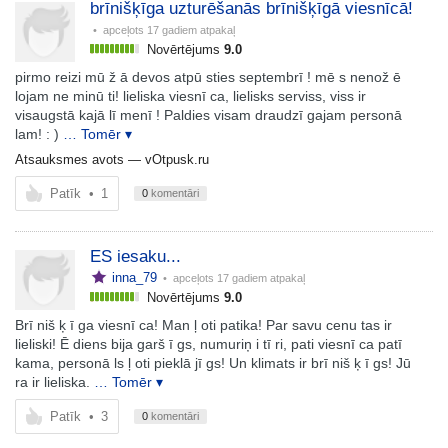
brīnišķīga uzturēšanās brīnišķīgā viesnīcā!
• apceļots
17 gadiem atpakaļ
Novērtējums
9.0
pirmo reizi mū ž ā devos atpū sties septembrī ! mē s nenož ē
lojam ne minū ti! lieliska viesnī ca, lielisks serviss, viss ir
visaugstā kajā lī menī ! Paldies visam draudzī gajam personā
lam! : )
… Tomēr ▾
Atsauksmes avots —
vOtpusk.ru
Patīk
•
1
0
komentāri
ES iesaku...
inna_79
• apceļots
17 gadiem atpakaļ
Novērtējums
9.0
Brī niš ķ ī ga viesnī ca! Man ļ oti patika! Par savu cenu tas ir
lieliski! Ē diens bija garš ī gs, numuriņ i tī ri, pati viesnī ca patī
kama, personā ls ļ oti pieklā jī gs! Un klimats ir brī niš ķ ī gs! Jū
ra ir lieliska.
… Tomēr ▾
Patīk
•
3
0
komentāri