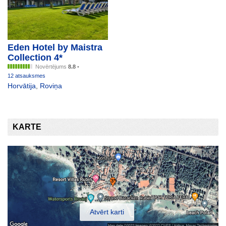
Eden Hotel by Maistra
Collection 4*
Novērtējums
8.8
•
12 atsauksmes
Horvātija
,
Roviņa
KARTE
Atvērt karti