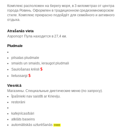
Комплекс расположен на берегу моря, в 3 километрах от центра
города Ровинь. Оформлен в традиционном средиземноморском
стиле. Комплекс прекрасно подойдёт для семейного и активного
отдыха.
Atrašanās vieta
Аэропорт Пула находится в 27,4 км.
Pludmale
pilsatas pludmale
smaids un smaids, ieraugot pludmali
$
Saulošanas krēsli
$
lietussargi
Viesnīcā
Магазины. Специальные диетические меню (по запросу).
Īpašnieki nav saistīti ar Krieviju.
restorāni
kafejnīcas/bāri
atklāts baseins
automātiskās uzturēšanās
FREE