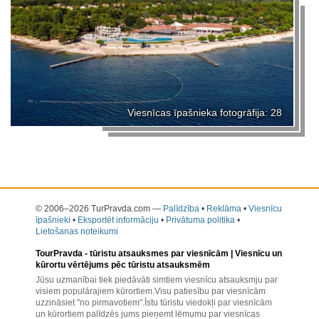
Viesnīcas īpašnieka fotogrāfija: 28
© 2006–2026 TurPravda.com
—
Palīdzība
•
Reklāma
•
Viesnīcu
īpašnieki
•
Eksportēt informāciju
•
Privātuma politika
•
Lietošanas noteikumi
TourPravda -
tūristu atsauksmes par viesnīcām
| Viesnīcu un
kūrortu vērtējums pēc tūristu atsauksmēm
Jūsu uzmanībai tiek piedāvāti simtiem viesnīcu atsauksmju par
visiem populārajiem kūrortiem.Visu patiesību par viesnīcām
uzzināsiet "no pirmavotiem".Īstu tūristu viedokļi par viesnīcām
un kūrortiem palīdzēs jums pieņemt lēmumu par viesnīcas