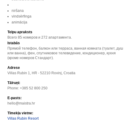
niršana
vindsērfinga
animācija
Telpu apraksts
Всего 85 номеров и 272 апартамента.
Istabās
Прямой телефон, балкон или терраса, ванная комната (туалет, душ
или ванна), фен, спутниковое телевидение, кондиционер, кухня
(кроме номеров Стандарт).
Adrese
Villas Rubin 1, HR - 52210 Rovinj, Croatia
Tālruņi:
Phone: +385 52 800 250
E-pasts:
hello@maistra.hr
Tīmekļa vietne:
Villas Rubin Resort