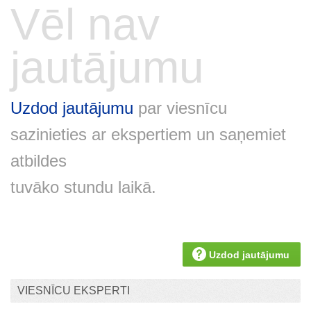
Vēl nav
jautājumu
Uzdod jautājumu
par viesnīcu
sazinieties ar ekspertiem un saņemiet
atbildes
tuvāko stundu laikā.
Uzdod jautājumu
VIESNĪCU EKSPERTI