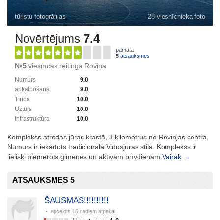
tūristu fotogrāfijas
28 viesnīcnieka foto
Novērtējums
7.4
pamatā
5 atsauksmes
№5
viesnīcas reitingā Roviņa
Numurs
9.0
apkalpošana
9.0
Tīrība
10.0
Uzturs
10.0
Infrastruktūra
10.0
Komplekss atrodas jūras krastā, 3 kilometrus no Rovinjas centra.
Numurs ir iekārtots tradicionālā Vidusjūras stilā. Komplekss ir
lieliski piemērots ģimenes un aktīvām brīvdienām.
Vairāk →
ATSAUKSMES 5
ŠAUSMAS!!!!!!!!!!
• apceļots
16 gadiem atpakaļ