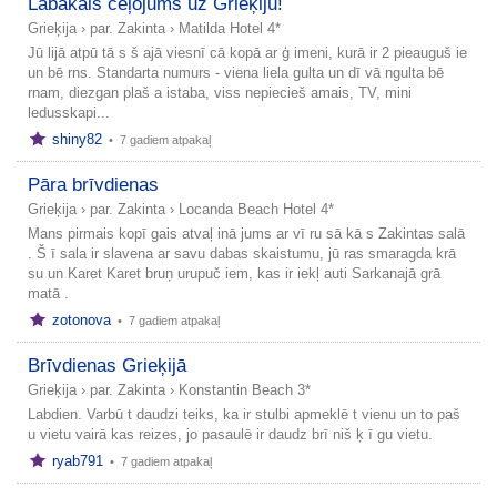
Labākais ceļojums uz Grieķiju!
Grieķija
›
par. Zakinta
›
Matilda Hotel 4*
Jū lijā atpū tā s š ajā viesnī cā kopā ar ģ imeni, kurā ir 2 pieauguš ie
un bē rns. Standarta numurs - viena liela gulta un dī vā ngulta bē
rnam, diezgan plaš a istaba, viss nepiecieš amais, TV, mini
ledusskapi...
shiny82
•
7 gadiem atpakaļ
Pāra brīvdienas
Grieķija
›
par. Zakinta
›
Locanda Beach Hotel 4*
Mans pirmais kopī gais atvaļ inā jums ar vī ru sā kā s Zakintas salā
. Š ī sala ir slavena ar savu dabas skaistumu, jū ras smaragda krā
su un Karet Karet bruņ urupuč iem, kas ir iekļ auti Sarkanajā grā
matā .
zotonova
•
7 gadiem atpakaļ
Brīvdienas Grieķijā
Grieķija
›
par. Zakinta
›
Konstantin Beach 3*
Labdien. Varbū t daudzi teiks, ka ir stulbi apmeklē t vienu un to paš
u vietu vairā kas reizes, jo pasaulē ir daudz brī niš ķ ī gu vietu.
ryab791
•
7 gadiem atpakaļ