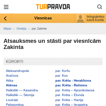
Ielogojieties
Viesnīcas
savā kontā
→
→
Mājas
Grieķija
par. Zakinta
Atsauksmes un stāsti par viesnīcām
Zakinta
KŪRORTI
Aleksandrupole
par. Korfu
Aračova
par. Kos
Atika
par. Krēta - Herakliona
Atēnas
par. Krēta - Retimno
Halkidiki — Kasandra
par. Krēta – Ajosnikolaosa
Halkidiki — Sitonija
par. Krēta – Elunda
Loutraki
par. Krēta – Hanija
Peloponēsa
par. Krēta – Ierapetra