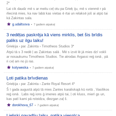
2*
Lai cik daudz mē s ar meitu ceļ otu pa Grieķ iju, mē s vienmē r pā
rliecinā mies, ka nav labā kas vietas ē rtai un relaksē još ai atpū tai
kā Zakintas sala.
g.udaltsova
•
7 gadiem atpakaļ
3 nedēļas paskrēja kā viens mirklis, bet šis brīdis
paliks uz ilgu laiku!
Grieķija
›
par. Zakinta
›
Timotheos Studios 3*
Atpū tā s 3 nedē ļ as Zakintas salā . Mē s izvē lē jā mies dzī vokli
ar nosaukumu Timotheos Studios. Tie atrodas Argassi reģ ionā , pā
ri ceļ am no jū ras.
kotyweska
•
7 gadiem atpakaļ
Ļoti patika brīvdienas
Grieķija
›
par. Zakinta
›
Zante Royal Resort 4*
Š ī gada augustā atpū tā mies Zantes karaliskajā kū rortā , Vasilikos
reģ ionā . Labs reģ ions ģ imenes atpū tai, ļ oti kluss, mierī gs un,
kas patī kami pā rsteidza, diezgan zaļ š.
dorokhova_67
•
7 gadiem atpakaļ
Lieliski pavadīju laiku, patika viesnīca