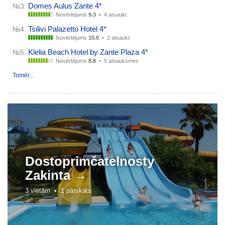
Domes Aulus Zante 4*
№3.
Novērtējums
9.3
•
4 atsaukt
Tsilivi Palazetto Hotel 4*
№4.
Novērtējums
10.0
•
2 atsaukt
Klelia Beach Hotel by Zante Plaza 4*
№5.
Novērtējums
8.8
•
5 atsauksmes
Tomēr...
Dostoprim
čat
elnos
ty
Zakinta →
3 vietām •
1 pārskats