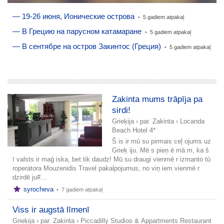
— 19-26 июня, Ионические острова
•
5 gadiem atpakaļ
— В Грецию на парусном катамаране
•
5 gadiem atpakaļ
— В сентябре на остров Закинтос (Греция)
•
5 gadiem atpakaļ
pievienot stāstu
Zakinta mums trāpīja pa
sirdi!
Grieķija
›
par. Zakinta
›
Locanda
Beach Hotel 4*
Š is ir mū su pirmais ceļ ojums uz
Grieķ iju. Mē s pieņ ē mā m, ka š
ī valsts ir maģ iska, bet tik daudz! Mū su draugi vienmē r izmanto tū
roperatora Mouzenidis Travel pakalpojumus, no viņ iem vienmē r
dzirdē ju#...
syrocheva
•
7 gadiem atpakaļ
Viss ir augstā līmenī
Grieķija
›
par. Zakinta
›
Piccadilly Studios & Appartments Restaurant