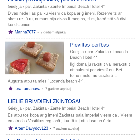
Grieķija
›
par. Zakinta
›
Zante Imperial Beach Hotel 4*
Divas nedē ļ as paliku viesnī cā kopā ar ģ imeni. Rezervē ts ar
skatu uz jū ru, numurs bija divos lī meņ os, tī rs, katrā stā vā divi
kondicionieri.
Marina7077
•
7 gadiem atpakaļ
Pieviltas cerības
Grieķija
›
par. Zakinta
›
Locanda
Beach Hotel 4*
Ilgi domā ju rakstī t vai nerakstī t
atsauksmi par viesnī cu. Bet
tomē r nolē mu uzrakstī t.
Augustā atpū tā mies "Locanda beach 4*".
lera.tumanova
•
7 gadiem atpakaļ
LIELIE BRĪVDIENI ZKINTOSĀ!
Grieķija
›
par. Zakinta
›
Zante Imperial Beach Hotel 4*
Es atpū tos kopā ar ģ imeni Zakintas salā Imperial viesnī cā . Viesnī
ca atrodas Vasilikos reģ ionā , kur tā ir ļ oti klusa un ē rta.
ArtemDavydov123
•
7 gadiem atpakaļ