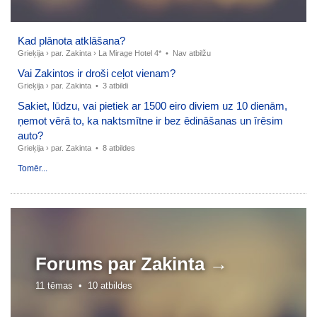
Kad plānota atklāšana?
Grieķija
›
par. Zakinta
›
La Mirage Hotel 4*
•
Nav atbilžu
Vai Zakintos ir droši ceļot vienam?
Grieķija
›
par. Zakinta
•
3 atbildi
Sakiet, lūdzu, vai pietiek ar 1500 eiro diviem uz 10 dienām,
ņemot vērā to, ka naktsmītne ir bez ēdināšanas un īrēsim
auto?
Grieķija
›
par. Zakinta
•
8 atbildes
Tomēr...
Forums par
Zakinta →
11 tēmas •
10 atbildes