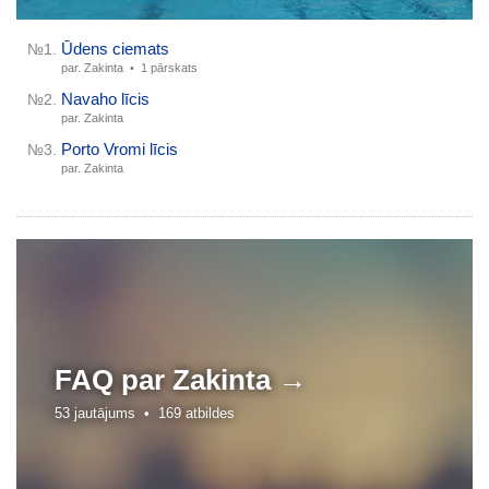
Ūdens ciemats
№1.
par. Zakinta •
1 pārskats
Navaho līcis
№2.
par. Zakinta
Porto Vromi līcis
№3.
par. Zakinta
FAQ par
Zakinta →
53 jautājums •
169 atbildes