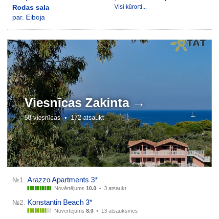
Rodas sala
Visi kūrorti...
par. Eiboja
Viesnīcas
Zakinta →
58 viesnīcas •
172 atsaukt
Arazzo Apartments 3*
№1.
Novērtējums
10.0
•
3 atsaukt
Konstantin Beach 3*
№2.
Novērtējums
8.0
•
13 atsauksmes