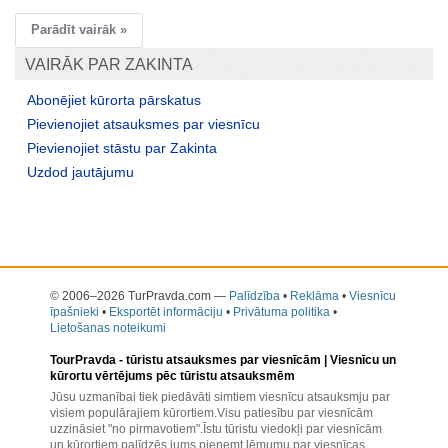
Parādīt vairāk »
VAIRĀK PAR ZAKINTA
Abonējiet kūrorta pārskatus
Pievienojiet atsauksmes par viesnīcu
Pievienojiet stāstu par Zakinta
Uzdod jautājumu
© 2006–2026 TurPravda.com
—
Palīdzība
•
Reklāma
•
Viesnīcu
īpašnieki
•
Eksportēt informāciju
•
Privātuma politika
•
Lietošanas noteikumi
TourPravda -
tūristu atsauksmes par viesnīcām
| Viesnīcu un
kūrortu vērtējums pēc tūristu atsauksmēm
Jūsu uzmanībai tiek piedāvāti simtiem viesnīcu atsauksmju par
visiem populārajiem kūrortiem.Visu patiesību par viesnīcām
uzzināsiet "no pirmavotiem".Īstu tūristu viedokļi par viesnīcām
un kūrortiem palīdzēs jums pieņemt lēmumu par viesnīcas