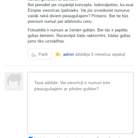
Bet pierodiet pie vispārējā koncepta. Iedomājieties, ka esat
Eiropas viesnīcas īpašnieks. Vai jūs izveidosiet numurus
vairāk nekā diviem pieaugušajiem? Protams. Bet tie būs
premium numuri par atbilstošu cenu.
Fotoattēlā ir numurs ar četrām gultām. Bet tās ir papildu
gultas bērniem. Rezervējot šādu naktsmītni, šādas gultas
jums tiks uzstādītas.
Patīk
admin
atbildēja
5 mēnešus atpakaļ