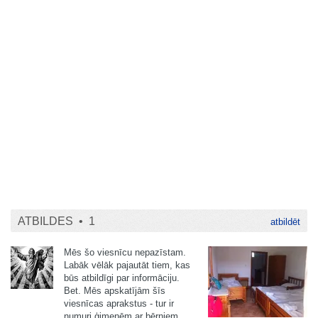
ATBILDES •
1
atbildēt
Mēs šo viesnīcu nepazīstam.
Labāk vēlāk pajautāt tiem, kas
būs atbildīgi par informāciju.
Bet. Mēs apskatījām šīs
viesnīcas aprakstus - tur ir
numuri ģimenēm ar bērniem.