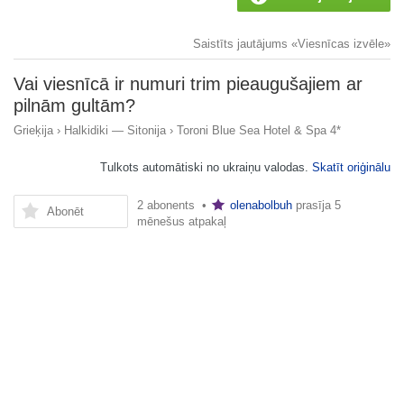
Saistīts jautājums «Viesnīcas izvēle»
Vai viesnīcā ir numuri trim pieaugušajiem ar
pilnām gultām?
Grieķija
›
Halkidiki — Sitonija
›
Toroni Blue Sea Hotel & Spa 4*
Tulkots automātiski no ukraiņu valodas.
Skatīt oriģinālu
2 abonents •
olenabolbuh
prasīja
5
Abonēt
mēnešus atpakaļ