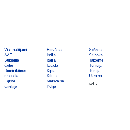
Visi jautājumi
Horvātija
Spānija
AAE
Indija
Šrilanka
Bulgārija
Itālija
Taizeme
Čehu
Izraēla
Tunisija
Dominikānas
Kipra
Turcija
republika
Krima
Ukraina
Ēģipte
Melnkalne
vēl
▼
Grieķija
Polija