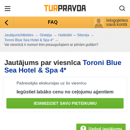
Ielogojieties
FAQ
savā kontā
→
→
→
Jautājumi/Atbildes
Grieķija
Halkidiki — Sitonija
→
Toroni Blue Sea Hotel & Spa 4*
Vai viesnīcā ir numuri trim pieaugušajiem ar pilnām gultām?
Jautājums par viesnīca
Toroni Blue
Sea Hotel & Spa 4*
Pašreizējās ekskursijas uz šo viesnīcu
Iegūstiet labāko cenu no ceļojumu aģentiem
IESNIEDZIET SAVU PIETEIKUMU
Uzdod jautājumu