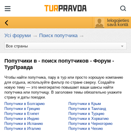
Ielogojieties
savā kontā
→
→
Усі форуми
Поиск попутчика
Попутчики в - поиск попутчиков - Форум -
ТурПравда
Чтобы найти попутчика, пару в тур или просто хорошую компанию
для отдыха, используйте фильтр по стране сверху. Создайте
новую тему — это многократно повышает ваши шансы найти
попутчика или попутчицу. В заголовке темы обязательно укажите
страну и даты поездки.
Попутчики в Болгарию
Попутчики в Крым
Попутчики в Грецию
Попутчики в Таиланд
Попутчики в Египет
Попутчики в Турцию
Попутчики в Индию
Попутчики в Хорватию
Попутчики в Испанию
Попутчики в Черногорию
Попутчики в Италию
Попутчики в Чехию