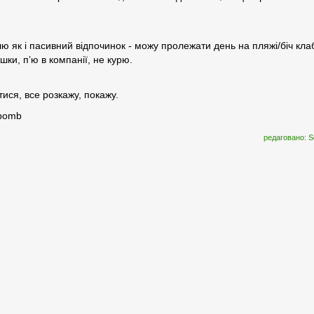
лю як і пасивний відпочинок - можу пролежати день на пляжі/біч клабі
ішки, пʼю в компанії, не курю.
тися, все розкажу, покажу.
abomb
редаговано: S