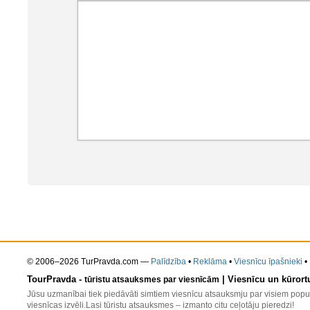
© 2006–2026 TurPravda.com
—
Palīdzība
•
Reklāma
•
Viesnīcu īpašnieki
•
TourPravda -
| Viesnīcu un kūrort
tūristu atsauksmes par viesnīcām
Jūsu uzmanībai tiek piedāvāti simtiem viesnīcu atsauksmju par visiem popul
viesnīcas izvēli.Lasi tūristu atsauksmes – izmanto citu ceļotāju pieredzi!