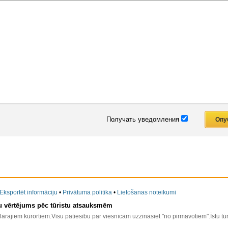
Получать уведомления
Eksportēt informāciju
•
Privātuma politika
•
Lietošanas noteikumi
u vērtējums pēc tūristu atsauksmēm
ārajiem kūrortiem.Visu patiesību par viesnīcām uzzināsiet "no pirmavotiem".Īstu t