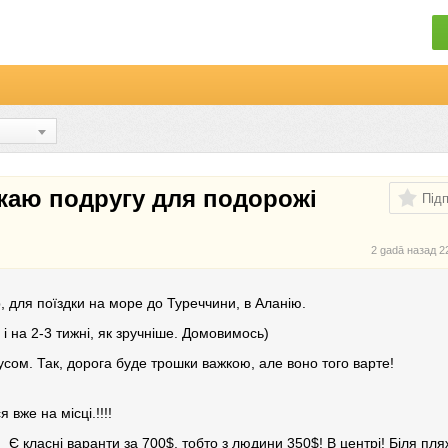
Шукаю подругу для подорожі
Під
2 gadā назад
2
, для поїздки на море до Туреччини, в Аланію.
 на 2-3 тижні, як зручніше. Домовимось)
сом. Так, дорога буде трошки важкою, але воно того варте!
 вже на місці.!!!!
 Є класні варанти за 700$, тобто з людини 350$! В центрі! Біля пля