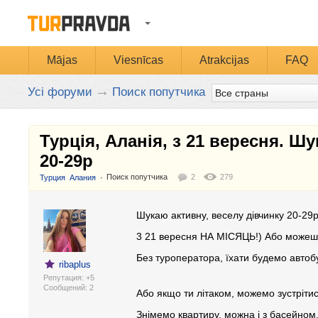
Mājas
Viesnīcas
Atrakcijas
FAQ
→
Усі форуми
Поиск попутчика
Турція, Аланія, з 21 вересня. 
20-29р
Поиск попутчика
2
279
:
Турция
Алания
Шукаю активну, веселу дівчинку 20-29р
3 21 вересня НА МІСЯЦЬ!) Або можеш і
Без туроператора, їхати будемо автобу
ribaplus
Репутация: +5
Cообщений: 2
Або якщо ти літаком, можемо зустрітися
Знімемо квартиру, можна і з басейном.