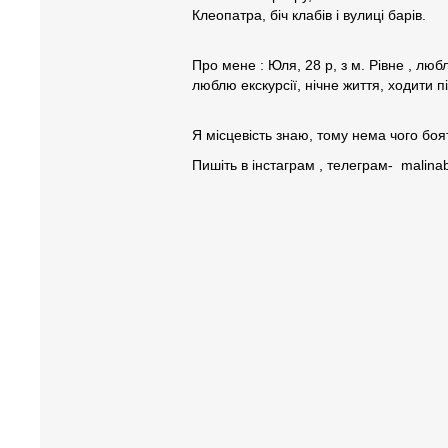
Клеопатра, біч клабів і вулиці барів.
Про мене : Юля, 28 р, з м. Рівне , люб
люблю екскурсії, нічне життя, ходити п
Я місцевість знаю, тому нема чого боя
Пишіть в інстаграм , телеграм- malin