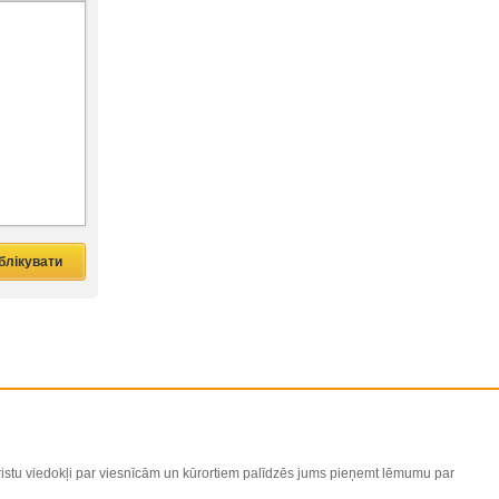
ūristu viedokļi par viesnīcām un kūrortiem palīdzēs jums pieņemt lēmumu par