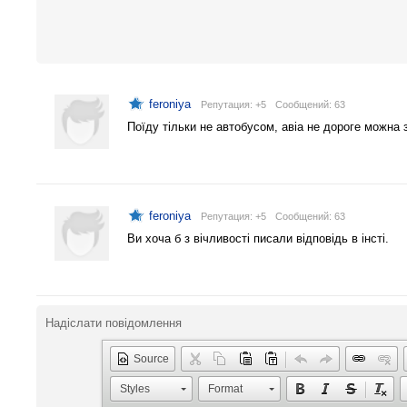
feroniya
Репутация: +5
Cообщений: 63
Поїду тільки не автобусом, авіа не дороге можна з
feroniya
Репутация: +5
Cообщений: 63
Ви хоча б з вічливості писали відповідь в інсті.
Надіслати повідомлення
Source
Styles
Format