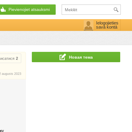
Pievienojiet atsauksmi
Ielogojieties
savā kontā
Новая тема
писатися
2
2 augusts 2023
жу