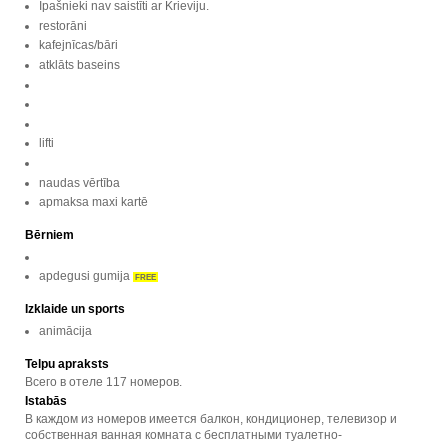
Īpašnieki nav saistīti ar Krieviju.
restorāni
kafejnīcas/bāri
atklāts baseins
lifti
naudas vērtība
apmaksa maxi kartē
Bērniem
apdegusi gumija
FREE
Izklaide un sports
animācija
Telpu apraksts
Всего в отеле 117 номеров.
Istabās
В каждом из номеров имеется балкон, кондиционер, телевизор и
собственная ванная комната с бесплатными туалетно-