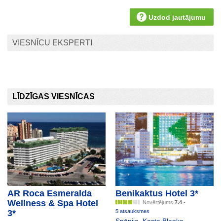
Uzdod jautājumu
VIESNĪCU EKSPERTI
LĪDZĪGAS VIESNĪCAS
AR Roca Esmeralda
Benikaktus Hotel 3*
Wellness & Spa Hotel
Novērtējums
7.4
•
3*
5 atsauksmes