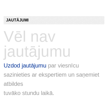
JAUTĀJUMI
Vēl nav
jautājumu
Uzdod jautājumu
par viesnīcu
sazinieties ar ekspertiem un saņemiet
atbildes
tuvāko stundu laikā.