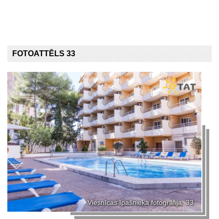
FOTOATTĒLS 33
Viesnīcas īpašnieka fotogrāfija: 33