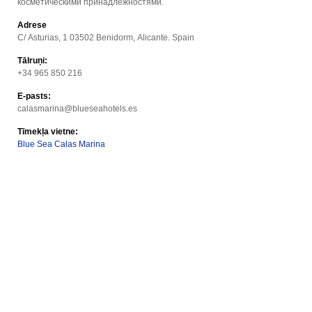
косметическими принадлежностями.
Adrese
C/ Asturias, 1 03502 Benidorm, Alicante. Spain
Tālruņi:
+34 965 850 216
E-pasts:
calasmarina@blueseahotels.es
Tīmekļa vietne:
Blue Sea Calas Marina