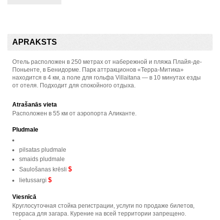
APRAKSTS
Отель расположен в 250 метрах от набережной и пляжа Плайя-де-
Поньенте, в Бенидорме. Парк аттракционов «Терра-Митика»
находится в 4 км, а поле для гольфа Villaitana — в 10 минутах езды
от отеля. Подходит для спокойного отдыха.
Atrašanās vieta
Расположен в 55 км от аэропорта Аликанте.
Pludmale
pilsatas pludmale
smaids pludmale
$
Saulošanas krēsli
$
lietussargi
Viesnīcā
Круглосуточная стойка регистрации, услуги по продаже билетов,
терраса для загара. Курение на всей территории запрещено.