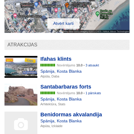
Atvērt karti
ATRAKCIJAS
Ifahas klints
Novērtējums
10.0
•
3 atsaukt
Spānija
,
Kosta Blanka
Atpūta, Daba
Santabarbaras forts
Novērtējums
10.0
•
1 pārskats
Spānija
,
Kosta Blanka
Arhitektūra, Stats
Benidormas akvalandija
Spānija
,
Kosta Blanka
Atpūta, Izklaide