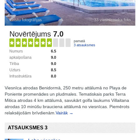
tūristu fotogrāfijas
33 viesnīcnieka foto
Novērtējums
7.0
pamatā
3 atsauksmes
Numurs
6.5
apkalpošana
9.0
Tīrība
9.0
Uzturs
8.5
Infrastruktūra
8.0
Viesnīca atrodas Benidormā, 250 metru attālumā no Playa de
Poniente promenādes un pludmales. Tematiskais parks Terra
Mitica atrodas 4 km attālumā, savukārt golfa laukums Villaitana
atrodas 10 minūšu brauciena attālumā no viesnīcas. Piemērots
relaksējošām brīvdienām.
Vairāk →
ATSAUKSMES 3