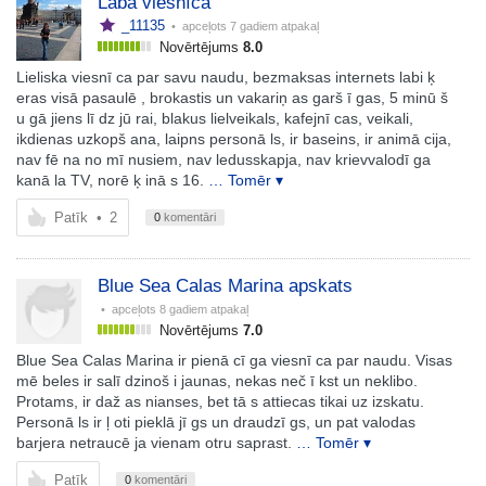
Laba viesnīca
_11135
• apceļots
7 gadiem atpakaļ
Novērtējums
8.0
Lieliska viesnī ca par savu naudu, bezmaksas internets labi ķ
eras visā pasaulē , brokastis un vakariņ as garš ī gas, 5 minū š
u gā jiens lī dz jū rai, blakus lielveikals, kafejnī cas, veikali,
ikdienas uzkopš ana, laipns personā ls, ir baseins, ir animā cija,
nav fē na no mī nusiem, nav ledusskapja, nav krievvalodī ga
kanā la TV, norē ķ inā s 16.
… Tomēr ▾
Patīk
•
2
0
komentāri
Blue Sea Calas Marina apskats
• apceļots
8 gadiem atpakaļ
Novērtējums
7.0
Blue Sea Calas Marina ir pienā cī ga viesnī ca par naudu. Visas
mē beles ir salī dzinoš i jaunas, nekas neč ī kst un neklibo.
Protams, ir daž as nianses, bet tā s attiecas tikai uz izskatu.
Personā ls ir ļ oti pieklā jī gs un draudzī gs, un pat valodas
barjera netraucē ja vienam otru saprast.
… Tomēr ▾
Patīk
0
komentāri