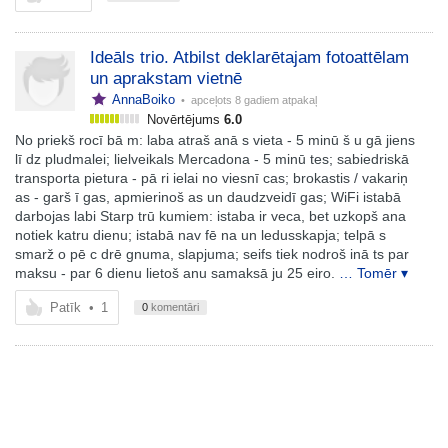
Ideāls trio. Atbilst deklarētajam fotoattēlam
un aprakstam vietnē
AnnaBoiko
• apceļots
8 gadiem atpakaļ
Novērtējums
6.0
No priekš rocī bā m: laba atraš anā s vieta - 5 minū š u gā jiens
lī dz pludmalei; lielveikals Mercadona - 5 minū tes; sabiedriskā
transporta pietura - pā ri ielai no viesnī cas; brokastis / vakariņ
as - garš ī gas, apmierinoš as un daudzveidī gas; WiFi istabā
darbojas labi Starp trū kumiem: istaba ir veca, bet uzkopš ana
notiek katru dienu; istabā nav fē na un ledusskapja; telpā s
smarž o pē c drē gnuma, slapjuma; seifs tiek nodroš inā ts par
maksu - par 6 dienu lietoš anu samaksā ju 25 eiro.
… Tomēr ▾
Patīk
•
1
0
komentāri