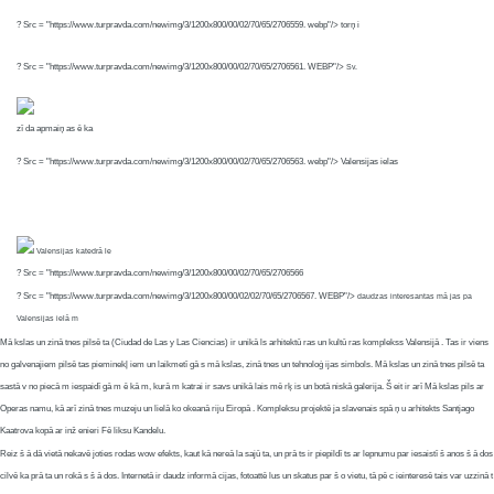
? Src = "https://www.turpravda.com/newimg/3/1200x800/00/02/70/65/2706559. webp"/>
torņ i
? Src = "https://www.turpravda.com/newimg/3/1200x800/00/02/70/65/2706561. WEBP"/>
Sv.
zī da apmaiņ as ē ka
? Src = "https://www.turpravda.com/newimg/3/1200x800/00/02/70/65/2706563. webp"/>
Valensijas ielas
Valensijas katedrā le
? Src = "https://www.turpravda.com/newimg/3/1200x800/00/02/70/65/2706566
? Src = "https://www.turpravda.com/newimg/3/1200x800/00/02/02/70/65/2706567. WEBP"/>
daudzas interesantas mā jas pa
Valensijas ielā m
Mā kslas un zinā tnes pilsē ta (Ciudad de Las y Las Ciencias) ir unikā ls arhitektū ras un kultū ras komplekss Valensijā . Tas ir viens
no galvenajiem pilsē tas pieminekļ iem un laikmetī gā s mā kslas, zinā tnes un tehnoloģ ijas simbols. Mā kslas un zinā tnes pilsē ta
sastā v no piecā m iespaidī gā m ē kā m, kurā m katrai ir savs unikā lais mē rķ is un botā niskā galerija. Š eit ir arī Mā kslas pils ar
Operas namu, kā arī zinā tnes muzeju un lielā ko okeanā riju Eiropā . Kompleksu projektē ja slavenais spā ņ u arhitekts Santjago
Kaatrova kopā ar inž enieri Fē liksu Kandelu.
Reiz š ā dā vietā nekavē joties rodas wow efekts, kaut kā nereā la sajū ta, un prā ts ir piepildī ts ar lepnumu par iesaistī š anos š ā dos
cilvē ka prā ta un rokā s š ā dos. Internetā ir daudz informā cijas, fotoattē lus un skatus par š o vietu, tā pē c ieinteresē tais var uzzinā t