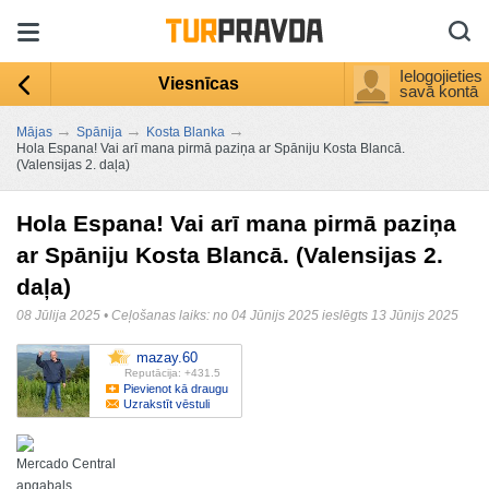
Ielogojieties
Viesnīcas
savā kontā
→
→
→
Mājas
Spānija
Kosta Blanka
Hola Espana! Vai arī mana pirmā paziņa ar Spāniju Kosta Blancā.
(Valensijas 2. daļa)
Hola Espana! Vai arī mana pirmā paziņa
ar Spāniju Kosta Blancā. (Valensijas 2.
daļa)
08 Jūlija 2025
•
Ceļošanas laiks: no 04 Jūnijs 2025 ieslēgts 13 Jūnijs 2025
mazay.60
Reputācija: +431.5
Pievienot kā draugu
Uzrakstīt vēstuli
Mercado Central
apgabals