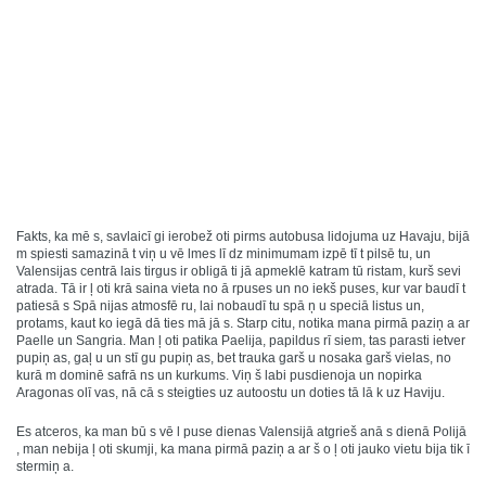
Fakts, ka mē s, savlaicī gi ierobež oti pirms autobusa lidojuma uz Havaju, bijā
m spiesti samazinā t viņ u vē lmes lī dz minimumam izpē tī t pilsē tu, un
Valensijas centrā lais tirgus ir obligā ti jā apmeklē katram tū ristam, kurš sevi
atrada. Tā ir ļ oti krā saina vieta no ā rpuses un no iekš puses, kur var baudī t
patiesā s Spā nijas atmosfē ru, lai nobaudī tu spā ņ u speciā listus un,
protams, kaut ko iegā dā ties mā jā s. Starp citu, notika mana pirmā paziņ a ar
Paelle un Sangria. Man ļ oti patika Paelija, papildus rī siem, tas parasti ietver
pupiņ as, gaļ u un stī gu pupiņ as, bet trauka garš u nosaka garš vielas, no
kurā m dominē safrā ns un kurkums. Viņ š labi pusdienoja un nopirka
Aragonas olī vas, nā cā s steigties uz autoostu un doties tā lā k uz Haviju.
Es atceros, ka man bū s vē l puse dienas Valensijā atgrieš anā s dienā Polijā
, man nebija ļ oti skumji, ka mana pirmā paziņ a ar š o ļ oti jauko vietu bija tik ī
stermiņ a.