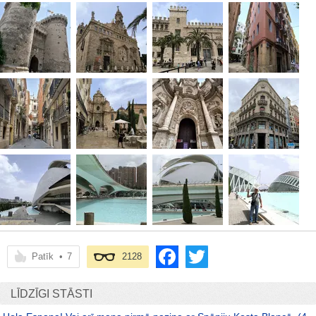
Patīk
•
7
2128
LĪDZĪGI STĀSTI