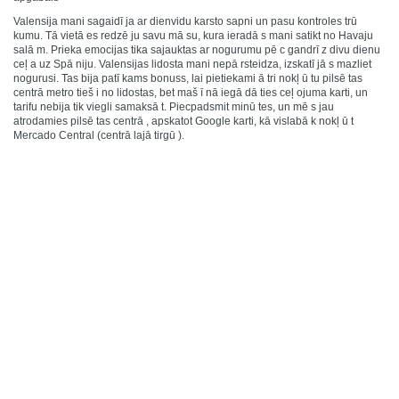
Valensija mani sagaidī ja ar dienvidu karsto sapni un pasu kontroles trū
kumu. Tā vietā es redzē ju savu mā su, kura ieradā s mani satikt no Havaju
salā m. Prieka emocijas tika sajauktas ar nogurumu pē c gandrī z divu dienu
ceļ a uz Spā niju. Valensijas lidosta mani nepā rsteidza, izskatī jā s mazliet
nogurusi. Tas bija patī kams bonuss, lai pietiekami ā tri nokļ ū tu pilsē tas
centrā metro tieš i no lidostas, bet maš ī nā iegā dā ties ceļ ojuma karti, un
tarifu nebija tik viegli samaksā t. Piecpadsmit minū tes, un mē s jau
atrodamies pilsē tas centrā , apskatot Google karti, kā vislabā k nokļ ū t
Mercado Central (centrā lajā tirgū ).