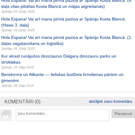
Hola Espana! Vai arī mana pirmā paziņa ar Spāniju Kosta Blancā. (4.
daļa citas pilsētas Kosta Blancā un mājas atgriešanās)
Spānija
,
04 Jūnijs 2025
Hola Espana! Vai arī mana pirmā paziņa ar Spāniju Kosta Blancā.
(Hawa 3. daļa)
Spānija
,
04 Jūnijs 2025
Hola Espana! Vai arī mana pirmā paziņa ar Spāniju Kosta Blancā. (1.
daļas sagatavošana un loģistika)
Spānija
,
04 Jūnijs 2025
Kur atrast runājošos dinozaurus Dalgara dinozauru parks un
strūklakas
Spānija
,
18 Jūlija 2018
Benidorma un Alikante — lieliskas budžeta brīvdienas pāriem un
ģimenēm
Spānija
,
08 Jūlija 2018
KOMENTĀRI (0)
atstājiet savu komentāru