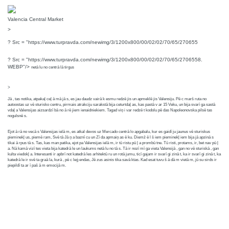
Valencia Central Market
>
? Src = "https://www.turpravda.com/newimg/3/1200x800/00/02/02/70/65/270655
? Src = "https://www.turpravda.com/newimg/3/1200x800/00/02/02/70/65/2706558.
WEBP"/>
netā lu no centrā lā tirgus
>
Jā , tas notika, atpakaļ ceļ ā mā jā s, es jau daudz vairā k esmu redzē jis un apmeklē jis Valensiju. Pē c marš ruta no
autoostas uz vē sturisko centru, pirmais atrakciju sarakstā bija ceturtdaļ as, kas pastā v ar 15 Veku, un bija svarī ga sastā
vdaļ a Valensijas aizsardzī bā no ā rē jiem ienaidniekiem. Tagad viņ i var redzē t kodolu pē das Napoleonovska pilsē tas
nogulsnē s.
Ejot ā rā no vecā s Valensijas ielā m, es atkal devos uz Mercado centrā lo apgabalu, kur es gaidī ju jaunus vē sturiskus
pieminekļ us, piemē ram, Svē tā Jā ņ a baznī cu un Zī da apmaiņ as ē ku. Diemž ē l š iem pieminekļ iem bija jā apzinā s
tikai ā rpus tā s. Tas, kas man patika, ejot pa Valensijas ielā m, ir tū ristu pū ļ a prombū tne. Tū risti, protams, ir, bet nav pū ļ
a. Nā kamā vizī tes vieta bija katedrā le un laukums netā lu no tā s. Tā ir nozī mī ga vieta Valensijā , gan no vē sturiskā , gan
kulta viedokļ a. Interesanti ir apbrī not katedrā les arhitektū ru un rotā jumu, ticī gajam ir svarī gi zinā t, ka ir svarī gi zinā t, ka
katedrā le ir svē ta graā la, kurā , pē c leģ endas, Jē zus asinis tika savā ktas. Kad esat tuvu š ā dā m vietā m, jū su sirds ir
piepildī ta ar ī paš ā m emocijā m.