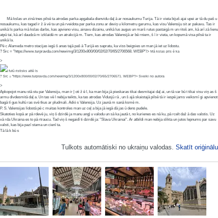
Mā kslas un zinā tnes pilsē ta atrodas parka apgabala dienvidu daļ ā ar nosaukumu Turija. Tā ir vieta bijuš ajai upei ar tā du paš u
nosaukumu, kas tagad ir ž ā vē ta un pā rveidota par parka zonu ar deviņ u kilometru garumu, kas visu Valensiju sit ar pakavu. Tas ir
unikā ls parka mā kslas darbs, kas apvieno visu, ainavu dizainu, unikā lus augus un marš rutus pastaigā m un ritoš am, kā arī zā lienu
atpū tai, kā arī daudzā m izklaidē m un atrakcijā m. Tiem, kas atrodas Valensijā ar bē rniem, š ī ir vieta, un kopumā visa pilsē ta ir
unikā la.
Pē c Alameda metro stacijas iegū š anas tajā paš ā Turijā es sapratu, ka viss beigsies un man jā iet uz lidostu.
? Src = "https://www.turpravda.com/newimg/3/1200x800/00/02/02/70/65/2706568. WEBP"/>
Mā kslas pils ē ka
>
futū ristisks attē ls
? Src = "https://www.turpravda.com/newimg/3/1200x800/00/02/70/65/2706571. WEBP"/>
Sveiki no autora
>
Apkopojot manu stā stu par Valensiju, man ir ļ oti ž ē l, ka man bija jā pieskaras tikai desmitajai daļ ai, un tā var bū t tikai visu viņ as š
armu divdesmitā daļ a. Un tas vē l nebija teikts, ka tas atrodas Vidusjū rā , un š ajā skaistajā pilsē tā ir iespē jams veiksmī gi apvienot
bagā tī gus kultū ras svē tkus ar pludmali. Adió s Valensija. Uz jaunā m sanā ksmē m.
P. S. Valensijas lidostā pē c muitas kontroles man uz ceļ a bija jā iegā dā jas ū dens pudele.
Skatoties kopā ar pā rdevē ju, viņ š dzirdē ja manu angļ u valodu un sā ka jautā t, no kurienes es nā ku, pā rcelt daž ā das valstis. Uz
vā rda Ukraina es to pā rtraucu. Tad viņ š negaidī ti dzirdē ja: "Slava Ukrainai". Ar atbildi man nebija slikta un jutos lepnums par savu
valsti, kas bija pazī stama un cienī ta.
Tā lā k bū s
Tulkots automātiski no ukraiņu valodas.
Skatīt oriģinālu