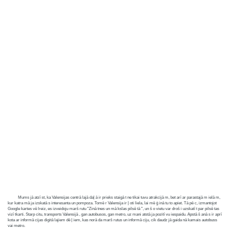
Mums jā atzī st, ka Valensijas centrā lajā daļ ā ir prieks staigā t ne tikai tuvu atrakcijā m, bet arī ar parastajā m ielā m,
kur katra mā ja izskatā s interesanta un pompoza. Tomē r Valensija ir ļ oti liela, lai mē ģ inā tu to apiet. Tā pē c, izmantojot
Google kartes vē lreiz, es izveidoju marš rutu "Zinā tnes un mā kslas pilsē tā ", un š o vietu var droš i uzskatī t par pilsē tas
vizī tkarti. Starp citu, transports Valensijā , gan autobusos, gan metro, uz mani atstā ja pozitī vu iespaidu. Apstā š anā s ir aprī
kota ar informā cijas digitā lajiem dē ļ iem, kas norā da marš rutus un informā ciju, cik daudz jā gaida nā kamais autobuss
vai metro.