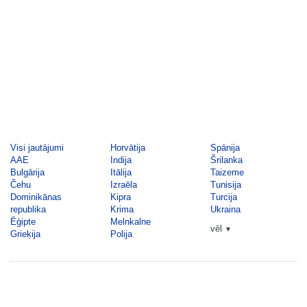
Visi jautājumi
Horvātija
Spānija
AAE
Indija
Šrilanka
Bulgārija
Itālija
Taizeme
Čehu
Izraēla
Tunisija
Dominikānas
Kipra
Turcija
republika
Krima
Ukraina
Ēģipte
Melnkalne
vēl
▼
Grieķija
Polija