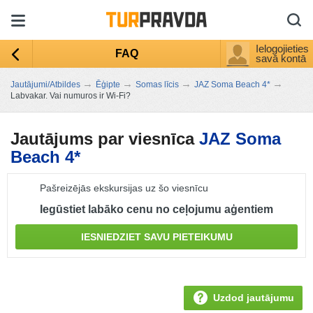
Ielogojieties
FAQ
savā kontā
→
→
→
→
Jautājumi/Atbildes
Ēģipte
Somas līcis
JAZ Soma Beach 4*
Labvakar. Vai numuros ir Wi-Fi?
Jautājums par viesnīca
JAZ Soma
Beach 4*
Pašreizējās ekskursijas uz šo viesnīcu
Iegūstiet labāko cenu no ceļojumu aģentiem
IESNIEDZIET SAVU PIETEIKUMU
Uzdod jautājumu