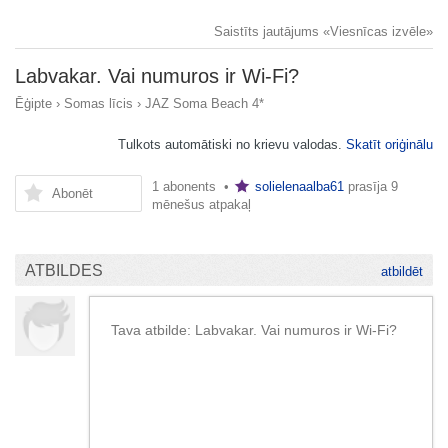
Saistīts jautājums «Viesnīcas izvēle»
Labvakar. Vai numuros ir Wi-Fi?
Ēģipte
›
Somas līcis
›
JAZ Soma Beach 4*
Tulkots automātiski no krievu valodas.
Skatīt oriģinālu
1 abonents •
solielenaalba61
prasīja
9
Abonēt
mēnešus atpakaļ
ATBILDES
atbildēt