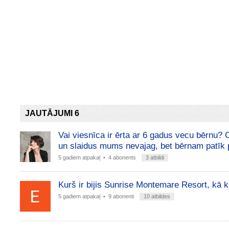
JAUTĀJUMI 6
Vai viesnīca ir ērta ar 6 gadus vecu bērnu? C
un slaidus mums nevajag, bet bērnam patīk 
5 gadiem atpakaļ
• 4 abonents
3 atbildi
Kurš ir bijis Sunrise Montemare Resort, kā k
5 gadiem atpakaļ
• 9 abonenti
10 atbildes