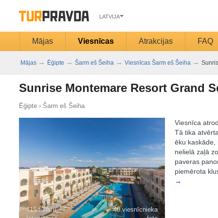
LATVIJA
Mājas
Viesnīcas
Atrakcijas
FAQ
→
→
→
→
Mājas
Ēģipte
Šarm eš Šeiha
Viesnīcas Šarm eš Šeiha
Sunri
Sunrise Montemare Resort Grand S
Ēģipte
›
Šarm eš Šeiha
Viesnīca atro
Tā tika atvērt
ēku kaskāde, k
nelielā zaļā z
paveras panorā
piemērota klus
→
415 tūristu
40 viesnīcnieka