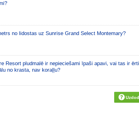
smi?
ometrs no lidostas uz Sunrise Grand Select Montemary?
 Resort pludmalē ir nepieciešami īpaši apavi, vai tas ir ērt
lu no krasta, nav koraļļu?
Uzdod