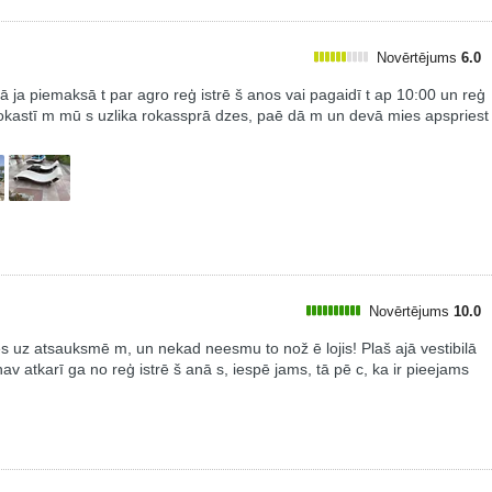
Novērtējums
6.0
 ja piemaksā t par agro reģ istrē š anos vai pagaidī t ap 10:00 un reģ
rokastī m mū s uzlika rokassprā dzes, paē dā m un devā mies apspriest
Novērtējums
10.0
ies uz atsauksmē m, un nekad neesmu to nož ē lojis! Plaš ajā vestibilā
nav atkarī ga no reģ istrē š anā s, iespē jams, tā pē c, ka ir pieejams