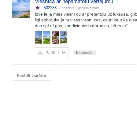
Viesnīca ar nepamatotu vērtējumu
_532288
• apceļots
5 gadiem atpakaļ
Izvē lē jā mies viesnī cu ar pretenziju uz luksusa, gri
ilgi apbraukā jā m visas viesnī cas, cauri kaut kā diem
das spī dī gas, kondicionieris darbojas, bā rs arī .
… 
Patīk
•
16
6
komentāri
Parādīt vairāk »