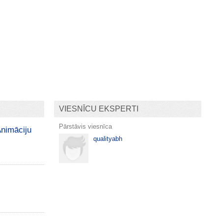
VIESNĪCU EKSPERTI
Pārstāvis viesnīca
Animāciju
qualityabh