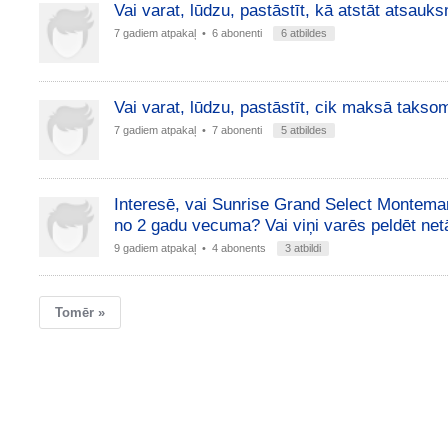
Vai varat, lūdzu, pastāstīt, kā atstāt atsauk
7 gadiem atpakaļ
• 6 abonenti
6 atbildes
Vai varat, lūdzu, pastāstīt, cik maksā taks
7 gadiem atpakaļ
• 7 abonenti
5 atbildes
Interesē, vai Sunrise Grand Select Montemare
no 2 gadu vecuma? Vai viņi varēs peldēt netā
9 gadiem atpakaļ
• 4 abonents
3 atbildi
Tomēr »