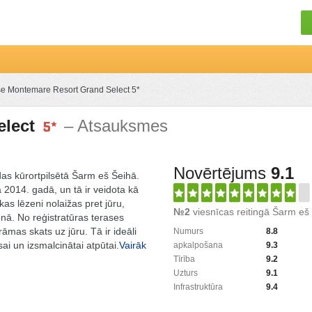
se Montemare Resort Grand Select 5*
elect
– Atsauksmes
Novērtējums
9.1
das kūrortpilsētā Šarm eš Šeihā.
a 2014. gadā, un tā ir veidota kā
as lēzeni nolaižas pret jūru,
№2
viesnīcas reitingā Šarm eš
onā. No reģistratūras terases
mas skats uz jūru. Tā ir ideāli
Numurs
8.8
ai un izsmalcinātai atpūtai.
Vairāk
apkalpošana
9.3
Tīrība
9.2
Uzturs
9.1
Infrastruktūra
9.4