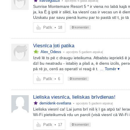
iravsegda18
• apceļots
4 gadā atpakaļ
Sunrise Montemare Resort 5 * ir viena no labā kajā m 
ja, ka Ē ģ iptē ir slikti, ka viesnī cas ir vecas un ē die
Uzskatu par savu pienā kumu par to pastā stī t, jo tā vi
Patīk
•
18
0
komentāri
Viesnīca ļoti patika
Alex_Odess
• apceļots
5 gadiem atpakaļ
Izvē lē ts pē c draugu ieteikuma. Atbalstu iepriekš ē j
dzī bu neatradu - istabiņ a plaš a, ē diens izcils, per
pā rē jo, cenš as operatī vi reaģ ē t.
… Tomēr ▾
Patīk
•
6
0
komentāri
Lieliska viesnīca, lieliskas brīvdienas!
demidenk-svetlana
• apceļots
5 gadiem atpakaļ
Lieliska viesnī ca! Lai jums brī niš ķ ī ga atpū ta! Ie
Wi-Fi pieteikumvā rdu un paroli (visā viesnī cā Wi-Fi ir
Patīk
•
17
0
komentāri