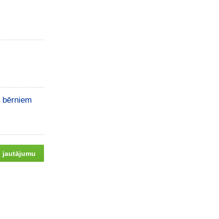
i bērniem
 jautājumu