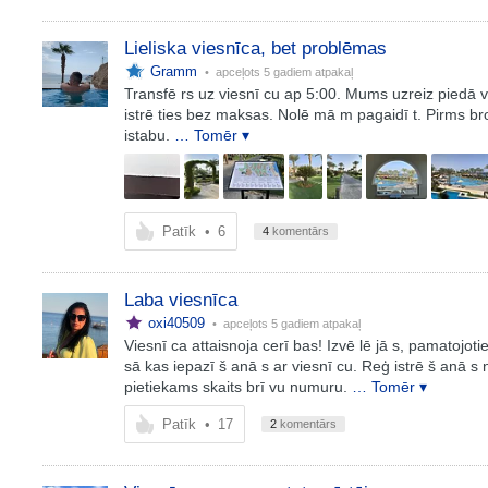
Lieliska viesnīca, bet problēmas
Gramm
• apceļots
5 gadiem atpakaļ
Transfē rs uz viesnī cu ap 5:00. Mums uzreiz piedā vā
istrē ties bez maksas. Nolē mā m pagaidī t. Pirms b
istabu.
… Tomēr ▾
Patīk
•
6
4
komentārs
Laba viesnīca
oxi40509
• apceļots
5 gadiem atpakaļ
Viesnī ca attaisnoja cerī bas! Izvē lē jā s, pamatojot
sā kas iepazī š anā s ar viesnī cu. Reģ istrē š anā s 
pietiekams skaits brī vu numuru.
… Tomēr ▾
Patīk
•
17
2
komentārs