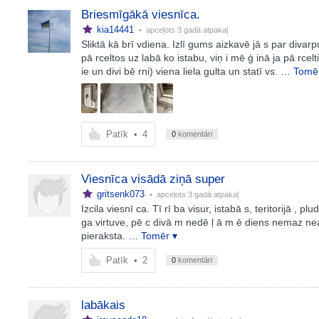
Briesmīgākā viesnīca.
kia14441
• apceļots
3 gadā atpakaļ
Sliktā kā brī vdiena. Izlī gums aizkavē jā s par divarp
pā rceltos uz labā ko istabu, viņ i mē ģ inā ja pā rcel
ie un divi bē rni) viena liela gulta un statī vs.
… Tomēr
Patīk
•
4
0
komentāri
Viesnīca visādā ziņā super
gritsenk073
• apceļots
3 gadā atpakaļ
Izcila viesnī ca. Tī rī ba visur, istabā s, teritorijā ,
ga virtuve, pē c divā m nedē ļ ā m ē diens nemaz nea
pieraksta.
… Tomēr ▾
Patīk
•
2
0
komentāri
labākais