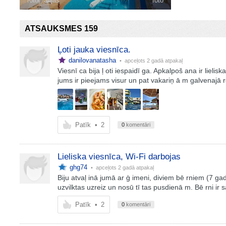
fotogrāfijas
foto
ATSAUKSMES 159
Ļoti jauka viesnīca.
danilovanatasha
• apceļots
2 gadā atpakaļ
Viesnī ca bija ļ oti iespaidī ga. Apkalpoš ana ir lielisk
jums ir pieejams visur un pat vakariņ ā m galvenajā r
Patīk
•
2
0
komentāri
Lieliska viesnīca, Wi-Fi darbojas
ghg74
• apceļots
2 gadā atpakaļ
Biju atvaļ inā jumā ar ģ imeni, diviem bē rniem (7 gadi).
uzvilktas uzreiz un nosū tī tas pusdienā m. Bē rni i
Patīk
•
2
0
komentāri