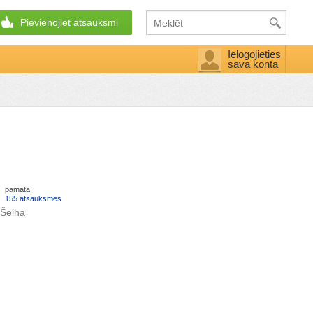
Pievienojiet atsauksmi
Ielogojieties
savā kontā
pamatā
155 atsauksmes
 Šeiha