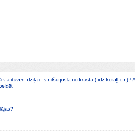
ik aptuveni dziļa ir smilšu josla no krasta (līdz koraļļiem)? 
peldēt
lājas?