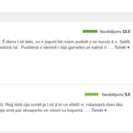
Novērtējums
10.0
a. Ē diens ļ oti labs, un ir jogurti bē rniem pudelē s un burciņ ā s. Saldē
estorā nā . Pusdienā s vienmē r bija garneles un kalmā ri.
… Tomēr ▾
Novērtējums
9.0
 Reģ istrā cija noritē ja ļ oti ā tri un efektī vi, rokassprā dzes tika
r sajū smā par akvaparku un viesnī cu kopumā .
… Tomēr ▾