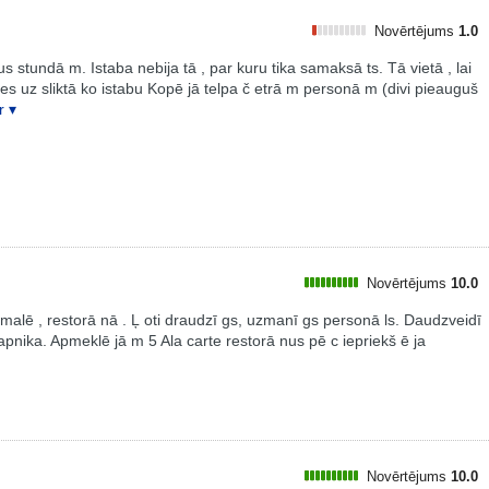
Novērtējums
1.0
us stundā m. Istaba nebija tā , par kuru tika samaksā ts. Tā vietā , lai
ties uz sliktā ko istabu Kopē jā telpa č etrā m personā m (divi pieauguš
 ▾
Novērtējums
10.0
 pludmalē , restorā nā . Ļ oti draudzī gs, uzmanī gs personā ls. Daudzveidī
pnika. Apmeklē jā m 5 Ala carte restorā nus pē c iepriekš ē ja
Novērtējums
10.0