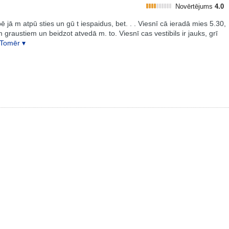
Novērtējums
4.0
bē jā m atpū sties un gū t iespaidus, bet. . . Viesnī cā ieradā mies 5.30,
 graustiem un beidzot atvedā m. to. Viesnī cas vestibils ir jauks, grī
Tomēr ▾