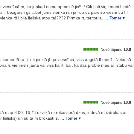
viesnī cā m, ko jebkad esmu apmeklē jis!!! ! Cik ļ oti viņ i mani biedē
ns ir bezgarš ī gs ...bet jums vienkā rš i jā lido uz pareizo viesnī cu ! !
enkā rš i bija lieliska atpū ta!???? Pirmkā rt, teritorija.
… Tomēr ▾
Novērtējums
10.0
o komentā ru. Ļ oti pieklā jī ga viesnī ca, viss augstā lī menī . Neko sū
sonā ls vienmē r jautā vai viss kā rtī bā , kā das problē mas ar istabu vai
Novērtējums
10.0
radā s ap 8:00. Tū lī t uzvilkā m rokassprā dzes, iedevā m izdrukas ar
 lielisks) un sū tā m brokastī s.
… Tomēr ▾