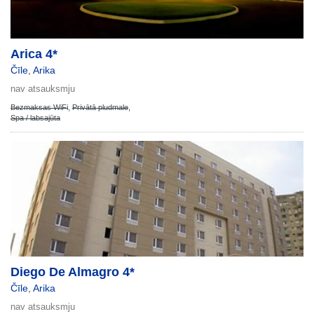
Arica 4*
Čīle
,
Arika
nav atsauksmju
Bezmaksas WiFi
,
Privātā pludmale
,
Spa / labsajūta
Diego De Almagro 4*
Čīle
,
Arika
nav atsauksmju