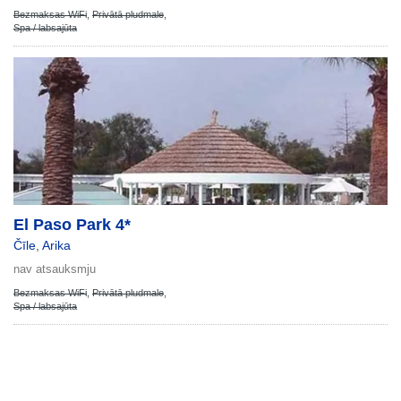
Bezmaksas WiFi
,
Privātā pludmale
,
Spa / labsajūta
El Paso Park 4*
Čīle
,
Arika
nav atsauksmju
Bezmaksas WiFi
,
Privātā pludmale
,
Spa / labsajūta