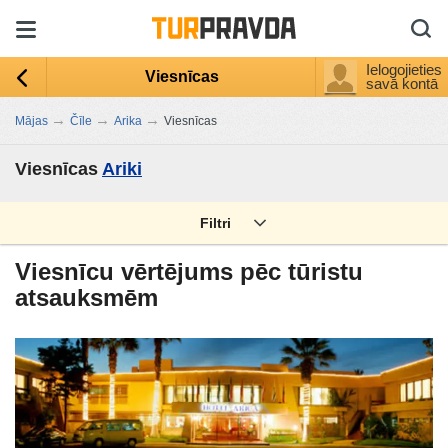
Ielogojieties
Viesnīcas
savā kontā
→
→
→
Mājas
Čīle
Arika
Viesnīcas
Viesnīcas
Ariki
Filtri
Viesnīcu vērtējums pēc tūristu
atsauksmēm