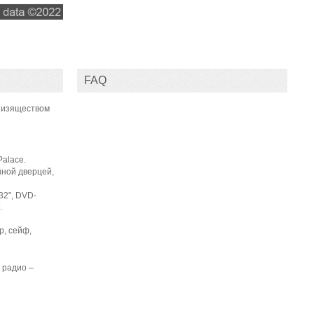
FAQ
 изяществом
Palace.
нной дверцей,
32", DVD-
.
р, сейф,
 радио –