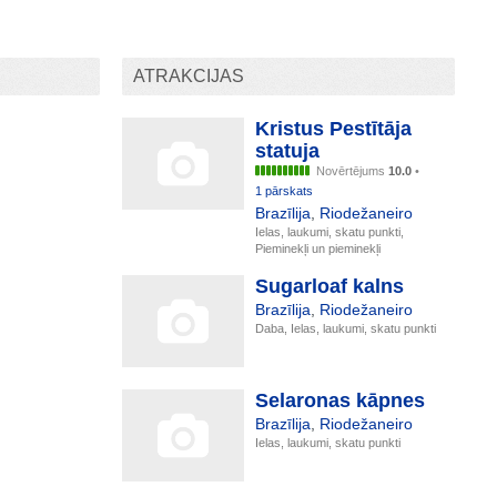
ATRAKCIJAS
Kristus Pestītāja
statuja
Novērtējums
10.0
•
1 pārskats
Brazīlija
,
Riodežaneiro
Ielas, laukumi, skatu punkti,
Pieminekļi un pieminekļi
Sugarloaf kalns
Brazīlija
,
Riodežaneiro
Daba, Ielas, laukumi, skatu punkti
Selaronas kāpnes
Brazīlija
,
Riodežaneiro
Ielas, laukumi, skatu punkti