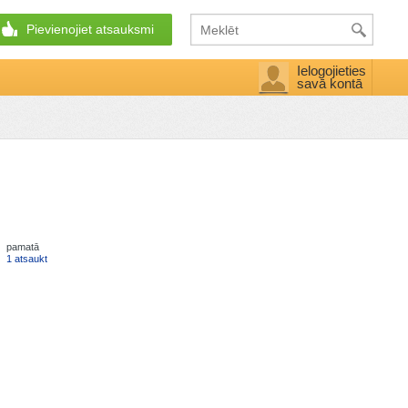
Pievienojiet atsauksmi
Ielogojieties
savā kontā
pamatā
1 atsaukt