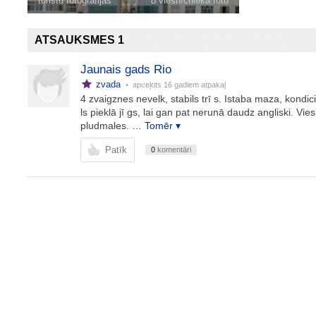
tūristu fotogrāfijas
8 viesnīcnieka foto
ATSAUKSMES 1
Jaunais gads Rio
zvada
• apceļots
16 gadiem atpakaļ
4 zvaigznes nevelk, stabils trī s. Istaba maza, kondici
ls pieklā jī gs, lai gan pat nerunā daudz angliski. Vi
pludmales.
… Tomēr ▾
Patīk
0
komentāri