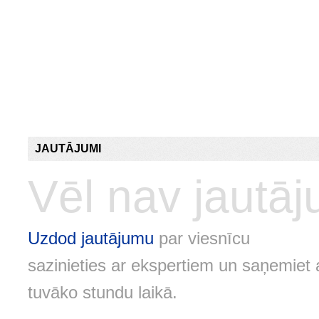
JAUTĀJUMI
Vēl nav jautā
Uzdod jautājumu
par viesnīcu
sazinieties ar ekspertiem un saņemiet 
tuvāko stundu laikā.