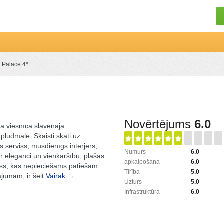
a Palace 4*
Novērtējums
6.0
a viesnīca slavenajā
ludmalē. Skaisti skati uz
ks serviss, mūsdienīgs interjers,
Numurs
6.0
r eleganci un vienkāršību, plašas
apkalpošana
6.0
iss, kas nepieciešams patiešām
Tīrība
5.0
jumam, ir šeit.
Vairāk →
Uzturs
5.0
Infrastruktūra
6.0