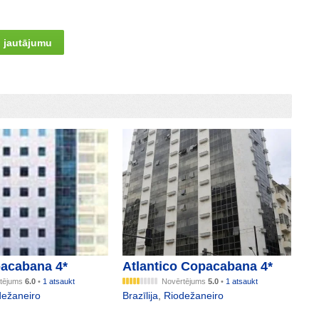
 jautājumu
acabana 4*
Atlantico Copacabana 4*
tējums
6.0
•
1 atsaukt
Novērtējums
5.0
•
1 atsaukt
dežaneiro
Brazīlija
,
Riodežaneiro