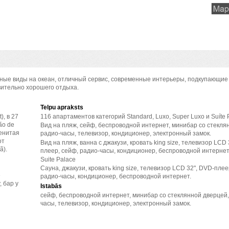
ные виды на океан, отличный сервис, современные интерьеры, подкупающие
вительно хорошего отдыха.
Telpu apraksts
, в 27
116 апартаментов категорий Standard, Luxo, Super Luxo и Suíte 
ão de
Вид на пляж, сейф, беспроводной интернет, минибар со стекля
менитая
радио-часы, телевизор, кондиционер, электронный замок.
от
Вид на пляж, ванна с джакузи, кровать king size, телевизор LCD 
ã).
плеер, сейф, радио-часы, кондиционер, беспроводной интернет
Suite Palace
Сауна, джакузи, кровать king size, телевизор LCD 32", DVD-плее
е
радио-часы, кондиционер, беспроводной интернет.
, бар у
Istabās
сейф, беспроводной интернет, минибар со стеклянной дверцей,
часы, телевизор, кондиционер, электронный замок.