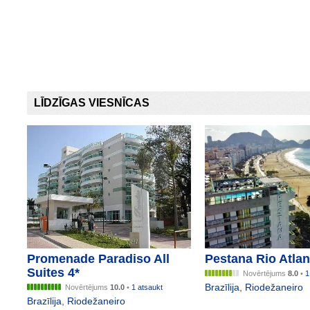
LĪDZĪGAS VIESNĪCAS
Promenade Paradiso All
Pestana Rio Atlan
Suites 4*
Novērtējums
8.0
•
1
Brazīlija
,
Riodežaneiro
Novērtējums
10.0
•
1 atsaukt
Brazīlija
,
Riodežaneiro