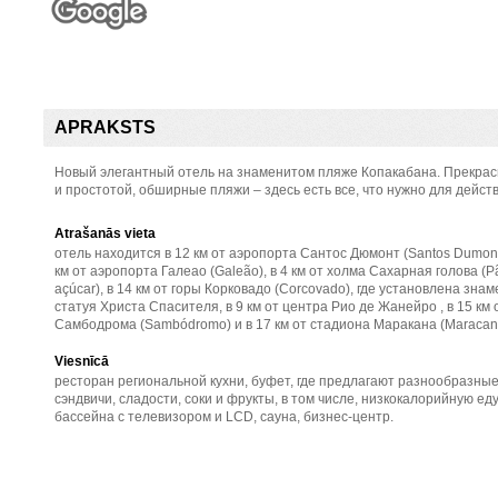
APRAKSTS
Новый элегантный отель на знаменитом пляже Копакабана. Прекрас
и простотой, обширные пляжи – здесь есть все, что нужно для дейст
Atrašanās vieta
отель находится в 12 км от аэропорта Сантос Дюмонт (Santos Dumont)
км от аэропорта Галеао (Galeão), в 4 км от холма Сахарная голова (P
açúcar), в 14 км от горы Корковадо (Corcovado), где установлена зна
статуя Христа Спасителя, в 9 км от центра Рио де Жанейро , в 15 км 
Самбодрома (Sambódromo) и в 17 км от стадиона Маракана (Maracan
Viesnīcā
ресторан региональной кухни, буфет, где предлагают разнообразны
сэндвичи, сладости, соки и фрукты, в том числе, низкокалорийную еду
бассейна с телевизором и LCD, сауна, бизнес-центр.