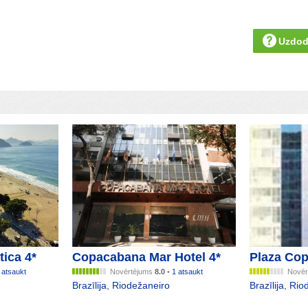
Uzdod
tica 4*
Copacabana Mar Hotel 4*
Plaza Cop
 atsaukt
Novērtējums
8.0
•
1 atsaukt
Novēr
Brazīlija
,
Riodežaneiro
Brazīlija
,
Rio