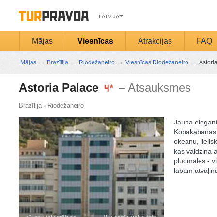
LATVIJA
Mājas
Viesnīcas
Atrakcijas
FAQ
→
→
→
→
Mājas
Brazīlija
Riodežaneiro
Viesnīcas Riodežaneiro
Astori
Astoria Palace
– Atsauksmes
Brazīlija
›
Riodežaneiro
Jauna elegant
Kopakabanas p
okeānu, lielis
kas valdzina a
pludmales - v
labam atvaļinā