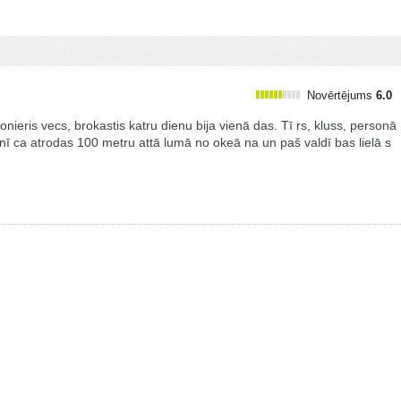
Novērtējums
6.0
onieris vecs, brokastis katru dienu bija vienā das. Tī rs, kluss, personā
esnī ca atrodas 100 metru attā lumā no okeā na un paš valdī bas lielā s