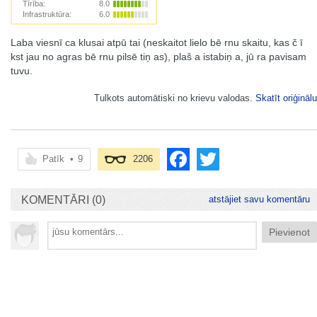
Tīrība:
8.0
Infrastruktūra:
6.0
Laba viesnī ca klusai atpū tai (neskaitot lielo bē rnu skaitu, kas č ī
kst jau no agras bē rnu pilsē tiņ as), plaš a istabiņ a, jū ra pavisam
tuvu.
Tulkots automātiski no krievu valodas.
Skatīt oriģinālu
Patīk
•
9
2206
KOMENTĀRI (0)
atstājiet savu komentāru