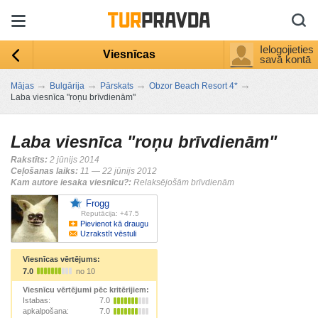
Ielogojieties
Viesnīcas
savā kontā
→
→
→
→
Mājas
Bulgārija
Pārskats
Obzor Beach Resort 4*
Laba viesnīca "roņu brīvdienām"
Laba viesnīca "roņu brīvdienām"
Rakstīts:
2 jūnijs 2014
Ceļošanas laiks:
11 — 22 jūnijs 2012
Kam autore iesaka viesnīcu?:
Relaksējošām brīvdienām
Frogg
Reputācija: +47.5
Pievienot kā draugu
Uzrakstīt vēstuli
Viesnīcas vērtējums:
7.0
no 10
Viesnīcu vērtējumi pēc kritērijiem:
Istabas:
7.0
apkalpošana:
7.0