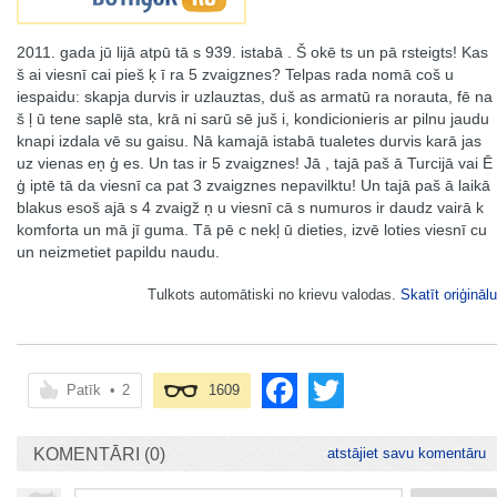
2011. gada jū lijā atpū tā s 939. istabā . Š okē ts un pā rsteigts! Kas
š ai viesnī cai pieš ķ ī ra 5 zvaigznes? Telpas rada nomā coš u
iespaidu: skapja durvis ir uzlauztas, duš as armatū ra norauta, fē na
š ļ ū tene saplē sta, krā ni sarū sē juš i, kondicionieris ar pilnu jaudu
knapi izdala vē su gaisu. Nā kamajā istabā tualetes durvis karā jas
uz vienas eņ ģ es. Un tas ir 5 zvaigznes! Jā , tajā paš ā Turcijā vai Ē
ģ iptē tā da viesnī ca pat 3 zvaigznes nepavilktu! Un tajā paš ā laikā
blakus esoš ajā s 4 zvaigž ņ u viesnī cā s numuros ir daudz vairā k
komforta un mā jī guma. Tā pē c nekļ ū dieties, izvē loties viesnī cu
un neizmetiet papildu naudu.
Tulkots automātiski no krievu valodas.
Skatīt oriģinālu
Patīk
•
2
1609
KOMENTĀRI (0)
atstājiet savu komentāru