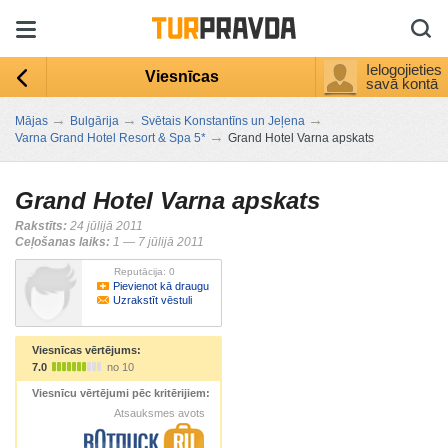
Ielogojieties
Viesnīcas
savā kontā
→
→
→
Mājas
Bulgārija
Svētais Konstantīns un Jeļena
→
Varna Grand Hotel Resort & Spa 5*
Grand Hotel Varna apskats
Grand Hotel Varna apskats
Rakstīts:
24 jūlijā 2011
Ceļošanas laiks:
1 — 7 jūlijā 2011
Reputācija: 0
Pievienot kā draugu
Uzrakstīt vēstuli
Viesnīcas vērtējums:
7.0
no 10
Viesnīcu vērtējumi pēc kritērijiem:
Atsauksmes avots