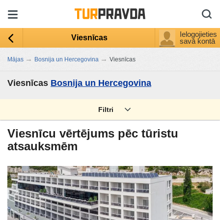
Ielogojieties
Viesnīcas
savā kontā
→
→
Mājas
Bosnija un Hercegovina
Viesnīcas
Viesnīcas
Bosnija un Hercegovina
Filtri
Viesnīcu vērtējums pēc tūristu
atsauksmēm