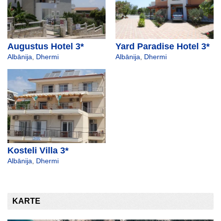
Augustus Hotel 3*
Yard Paradise Hotel 3*
Albānija
,
Dhermi
Albānija
,
Dhermi
Kosteli Villa 3*
Albānija
,
Dhermi
KARTE