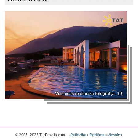
Viesnīcas īpašnieka fotogrāfija: 10
© 2006–2026 TurPravda.com
—
Palīdzība
•
Reklāma
•
Viesnīcu