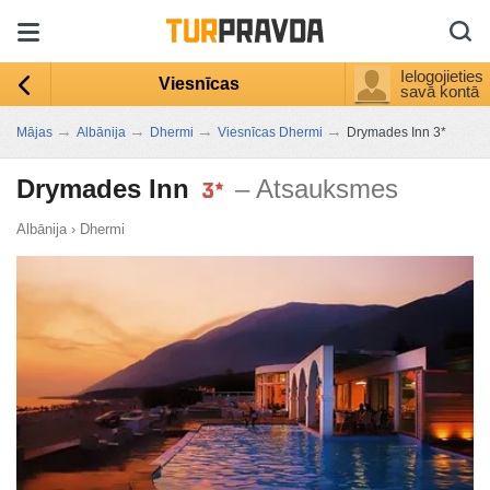
Ielogojieties
Viesnīcas
savā kontā
→
→
→
→
Mājas
Albānija
Dhermi
Viesnīcas Dhermi
Drymades Inn 3*
Drymades Inn
– Atsauksmes
Albānija
›
Dhermi