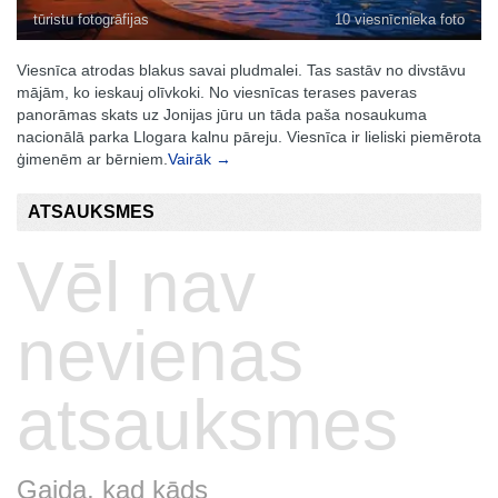
tūristu fotogrāfijas
10 viesnīcnieka foto
Viesnīca atrodas blakus savai pludmalei. Tas sastāv no divstāvu
mājām, ko ieskauj olīvkoki. No viesnīcas terases paveras
panorāmas skats uz Jonijas jūru un tāda paša nosaukuma
nacionālā parka Llogara kalnu pāreju. Viesnīca ir lieliski piemērota
ģimenēm ar bērniem.
Vairāk →
ATSAUKSMES
Vēl nav
nevienas
atsauksmes
Gaida, kad kāds