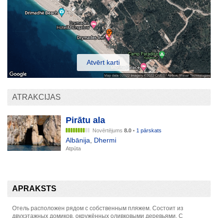
Atvērt karti
ATRAKCIJAS
Pirātu ala
Novērtējums
8.0
•
1 pārskats
Albānija
,
Dhermi
Atpūta
APRAKSTS
Отель расположен рядом с собственным пляжем. Состоит из
двухэтажных домиков, окружённых оливковыми деревьями. С