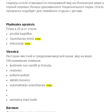
террасы отеля открывается панорамный вид на Ионическое море и
горный перевал Логара одноименного Национального парка. Отель
прекрасно подойдёт для семейного отдыха с детьми.
Pludmales apraksts
Пляж в 20 м от отеля.
privātā bagātība
Saulošanas krēsli
FREE
lietussargi
FREE
Viesnīcā
Ресторан местной и средиземноморской кухни, вид на море.
Обслуживание номеров.
Īpašnieki nav saistīti ar Krieviju.
restorāni
kafejnīcas/bāri
atklāts baseins
automātiskās uzturēšanās
FREE
apmaksa maxi kartē
Bērniem