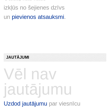
izkļūs no šejienes dzīvs
un
pievienos atsauksmi
.
JAUTĀJUMI
Vēl nav
jautājumu
Uzdod jautājumu
par viesnīcu