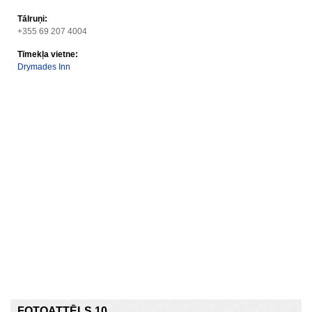
Tālruņi:
+355 69 207 4004
Tīmekļa vietne:
Drymades Inn
FOTOATTĒLS 10