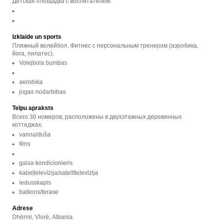
Детская площадка с воспитателем.
Izklaide un sports
Пляжный волейбол. Фитнес с персональным тренером (аэробика,
йога, пилатес).
Volejbola bumbas
aerobika
jogas nodarbibas
Telpu apraksts
Всего 30 номеров, расположены в двухэтажных деревянных
коттеджах.
vanna/duša
fēns
gaisa kondicionieris
kabeļtelevīzija/satelīttelevīzija
ledusskapis
balkons/terase
Adrese
Dhërmi, Vlorë, Albania